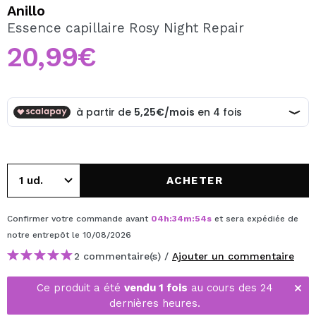
JE VEUX M'INSCRIRE
Anillo
Essence capillaire Rosy Night Repair
En créant un compte sur Maquibeauty.fr vous pourrez
effectuer vos achats rapidement, vérifier l'état de vos
20,99€
commandes et consulter vos opérations précédentes.
CRÉER UN COMPTE
ACHETER
Confirmer votre commande avant
04
h
:
34
m
:
54
s
et sera expédiée de
notre entrepôt
le 10/08/2026
2 commentaire(s) /
Ajouter un commentaire
Ce produit a été
vendu 1 fois
au cours des 24
dernières heures.