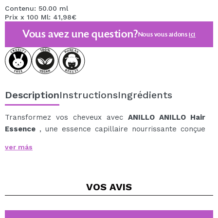
Contenu: 50.00 ml
Prix x 100 Ml: 41,98€
Vous avez une question?
Nous vous aidons
ici
Description
Instructions
Ingrédients
Transformez vos cheveux avec
ANILLO ANILLO Hair
Essence
, une essence capillaire nourrissante conçue
pour redonner douceur et brillance aux cheveux secs et
ver más
abîmés.
Sa formule légère mais très efficace combine de l'huile
de rose musquée et des peptides fortifiants qui aident à
VOS
AVIS
réduire les frisottis, à prévenir la casse et à améliorer
la texture des cheveux dès la première application.
En plus de son action réparatrice, ce soin se distingue