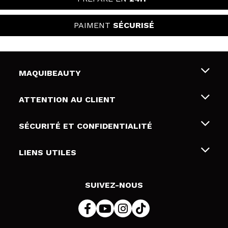
PAIMENT
SÉCURISÉ
MAQUIBEAUTY
Qui sommes nous
ATTENTION AU CLIENT
Emploi
Livraison & retour
SÉCURITÉ ET CONFIDENTIALITÉ
Cartes-cadeaux
Rétractation / Retours
Conditions et confidentialité
LIENS UTILES
Modes de paiement
Politique de confidentialité
Contact
Politique de cookies
SUIVEZ-NOUS
Résolution de litige en ligne (ODR)