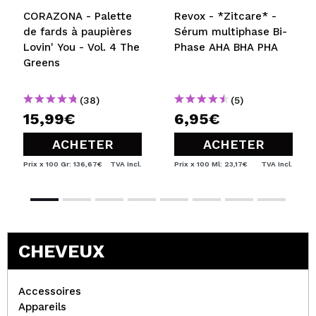
CORAZONA - Palette
Revox - *Zitcare* -
de fards à paupières
Sérum multiphase Bi-
Lovin' You - Vol. 4 The
Phase AHA BHA PHA
Greens
(38)
(5)
15,99€
6,95€
ACHETER
ACHETER
Prix x 100 Gr: 136,67€
TVA Incl.
Prix x 100 Ml: 23,17€
TVA Incl.
CHEVEUX
Accessoires
Appareils