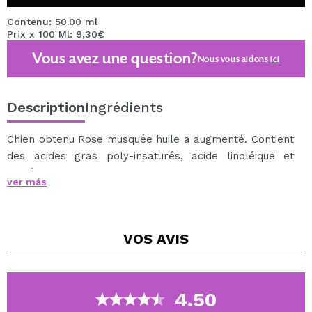
Contenu: 50.00 ml
Prix x 100 Ml: 9,30€
Vous avez une question?
Nous vous aidons
ici
Description
Ingrédients
Chien obtenu Rose musquée huile a augmenté. Contient
des acides gras poly-insaturés, acide linoléique et
linolénicos.Tiene principalement de haute valeur
ver más
nutritionnelle et des propriétés régénératrices
naturelles. Prépare la peau, régule sa barrière
protectrice, améliore l'élasticité, visiblement adoucit,
VOS
AVIS
hydrate et illumine la peau intensément fournissant
effet anti-âge. Retient l'eau et empêche la perte
excessive. Fournit une hydratation de l'épiderme et les
couches plus profondes de la peau de longue durée.
4.50
Lisse les rides et réduit la rugosité. Restaure la