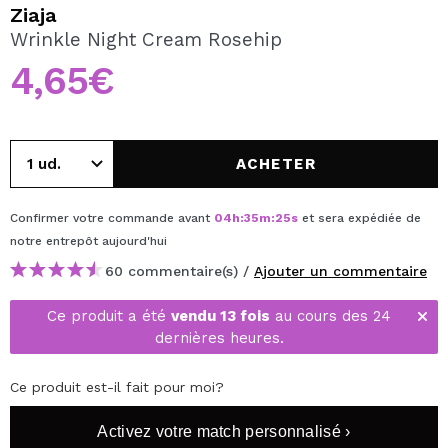
JE VEUX M'INSCRIRE
Ziaja
Wrinkle Night Cream Rosehip
En créant un compte sur Maquibeauty.fr vous pourrez
effectuer vos achats rapidement, vérifier l'état de vos
4,65€
commandes et consulter vos opérations précédentes.
CRÉER UN COMPTE
ACHETER
Confirmer votre commande avant
04
h
:
35
m
:
24
s
et sera expédiée de
notre entrepôt
aujourd'hui
60 commentaire(s) /
Ajouter un commentaire
Ce produit a été
vendu 13 fois
au cours des 24
dernières heures.
Ce produit est-il fait pour moi?
Activez votre match personnalisé ›