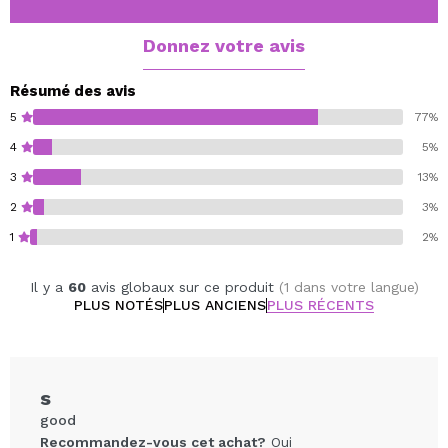
barrière protectrice de la peau. Régénère la carence
en lipides. Empêche la perte insensible en eau. Nourrit
Donnez votre avis
et visiblement adoucit la peau. PROVEN - améliorée
douceur 49 % - rugosité réduit de 45 % * prouvé des
Résumé des avis
résultats dans les tests in vivo après 14 jours de
5
77%
traitement DIRECTIONS appliquer sur une peau propre
4
5%
avec douces caresses. À l'aide de Rose musquée
3
13%
rejuvenating masque avec de l'acide hyaluronique 1 - 2
fois par semaine.
2
3%
1
2%
Il y a
60
avis globaux sur ce produit
(1 dans votre langue)
PLUS NOTÉS
PLUS ANCIENS
PLUS RÉCENTS
s
good
Recommandez-vous cet achat?
Oui