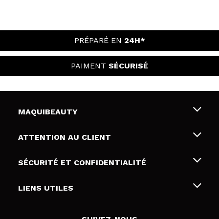
PRÉPARÉ EN
24H*
PAIMENT
SÉCURISÉ
MAQUIBEAUTY
Qui sommes nous
ATTENTION AU CLIENT
Emploi
Livraison & retour
SÉCURITÉ ET CONFIDENTIALITÉ
Cartes-cadeaux
Rétractation / Retours
Conditions et confidentialité
LIENS UTILES
Modes de paiement
Politique de confidentialité
Contact
Politique de cookies