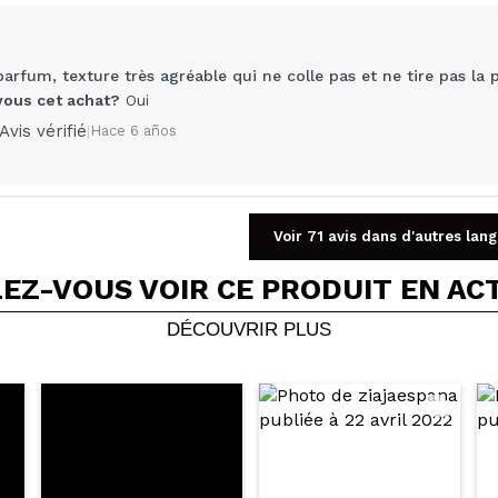
rfum, texture très agréable qui ne colle pas et ne tire pas la 
us cet achat?
Oui
Avis vérifié
|
Hace 6 años
Voir 71 avis dans d'autres lan
Partager une vidéo ou une photo
EZ-VOUS VOIR CE PRODUIT EN AC
Votre vidéo pourrait être la première. Imaginez...
DÉCOUVRIR PLUS
5/
cet achat?
Oui
Non
OYER