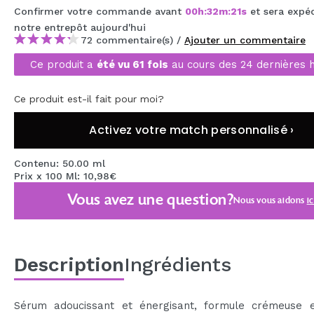
Confirmer votre commande avant
00
h
:
32
m
:
21
s
et sera expé
MAQUIFARMA
notre entrepôt
aujourd'hui
KOREA ZONE
72 commentaire(s) /
Ajouter un commentaire
Ce produit a
été vu 61 fois
au cours des 24 dernières 
TRAVEL SIZE
NATURE
Ce produit est-il fait pour moi?
Activez votre match personnalisé ›
OFFRES
Contenu: 50.00 ml
OUTLET
Prix x 100 Ml: 10,98€
Vous avez une question?
ILS SONT REVENUS!
Nous vous aidons
ic
BIENTÔT DISPONIBLE
BLOG
Description
Ingrédients
Sérum adoucissant et énergisant, formule crémeuse 