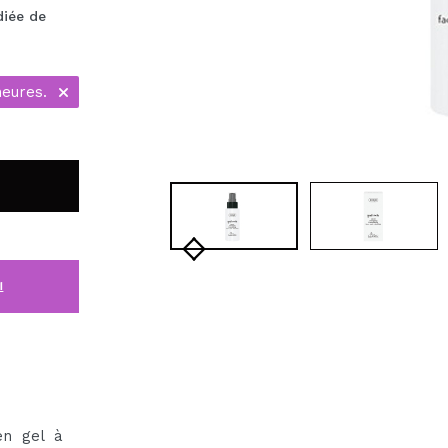
diée de
heures.
i
en gel à