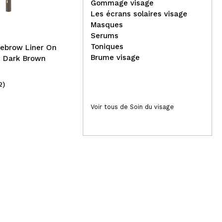
I Heart Revolution -
Gommage visage
Palettes de fards à
Les écrans solaires visage
paupières Mini Match -
Masques
Fried Eggs
Serums
Toniques
yebrow Liner On
Brume visage
: Dark Brown
2)
(11)
5,99€
11
Voir tous de Soin du visage