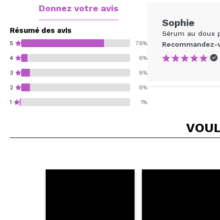
Donnez votre avis
Sophie
Résumé des avis
Sérum au doux pa
5
76%
Recommandez-vo
|
4
6%
3
8%
2
8%
1
1%
VOUL
Recommandez-vous 
ENV