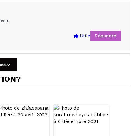
peau.
Répondre
Utile
gues
TION?
5