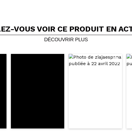
EZ-VOUS VOIR CE PRODUIT EN AC
Partager une vidéo ou une photo
Votre vidéo pourrait être la première. Imaginez...
DÉCOUVRIR PLUS
5/
cet achat?
Oui
Non
OYER