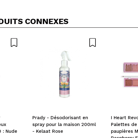
DUITS CONNEXES
r
Prady - Désodorisant en
I Heart Revo
eux
spray pour la maison 200ml
Palettes de
0 : Nude
- Kelaat Rose
paupières M
Raspberry F