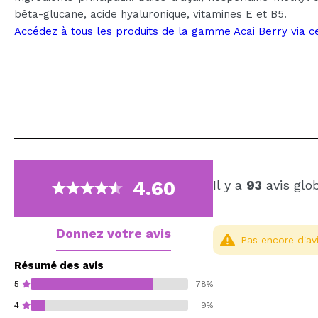
bêta-glucane, acide hyaluronique, vitamines E et B5.
Accédez à tous les produits de la gamme Acai Berry via ce
4.60
Il y a
93
avis glo
Donnez votre avis
Pas encore d'avi
Résumé des avis
5
78%
4
9%