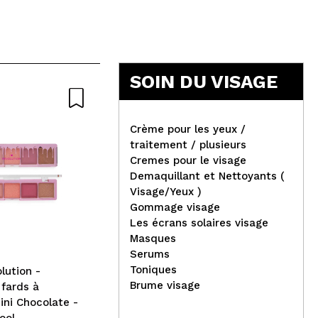
SOIN DU VISAGE
Nat
Crème pour les yeux /
traitement / plusieurs
Cremes pour le visage
Demaquillant et Nettoyants (
Jovo - Autocollants Visage
Visage/Yeux )
Face Jewels - Étoile
Alm
Gommage visage
Lèv
Les écrans solaires visage
Lip
Masques
Serums
Toniques
lution -
Brume visage
 fards à
ini Chocolate -
ool