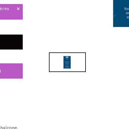
ières
i
chalcone,