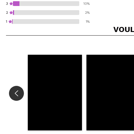
3
10%
2
2%
1
1%
VOUL
Recommandez-vous 
ENV