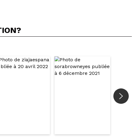
TION?
5