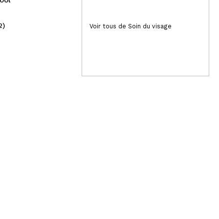
2)
(2)
Voir tous de Soin du visage
1,95€
9,