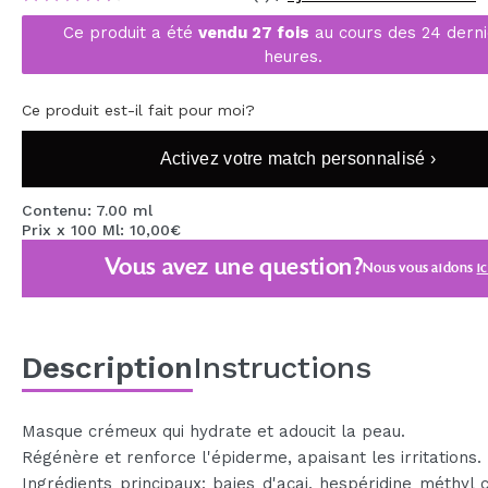
MAQUIFARMA
Ce produit a été
vendu 27 fois
au cours des 24 dern
heures.
KOREA ZONE
TRAVEL SIZE
Ce produit est-il fait pour moi?
NATURE
Activez votre match personnalisé ›
Contenu: 7.00 ml
OFFRES
Prix x 100 Ml: 10,00€
Vous avez une question?
OUTLET
Nous vous aidons
ic
ILS SONT REVENUS!
BIENTÔT DISPONIBLE
Description
Instructions
BLOG
Masque crémeux qui hydrate et adoucit la peau.
Régénère et renforce l'épiderme, apaisant les irritations.
Ingrédients principaux: baies d'açai, hespéridine méthyl 