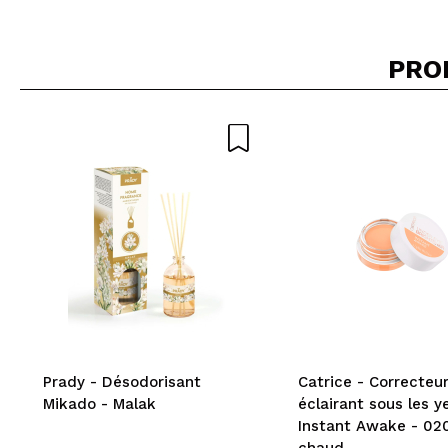
PRO
Prady - Désodorisant
Catrice - Correcteu
Mikado - Malak
éclairant sous les y
Instant Awake - 02
chaud