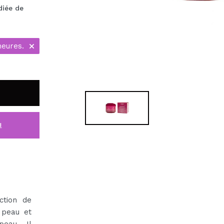
diée de
heures.
i
ction de
a peau et
 peau. Il