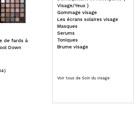
- 03: Medium
Nat
Visage/Yeux )
fac
Gommage visage
Les écrans solaires visage
Masques
Serums
Toniques
e de fards à
Brume visage
Cool Down
14)
(6)
11,99€
4,
Voir tous de Soin du visage