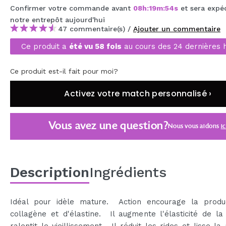
Confirmer votre commande avant
08
h
:
19
m
:
53
s
et sera expé
MAQUIFARMA
notre entrepôt
aujourd'hui
KOREA ZONE
47 commentaire(s) /
Ajouter un commentaire
Ce produit a
été vu 58 fois
au cours des 24 dernières 
TRAVEL SIZE
NATURE
Ce produit est-il fait pour moi?
Activez votre match personnalisé ›
OFFRES
OUTLET
Vous avez une question?
Nous vous aidons
ic
ILS SONT REVENUS!
BIENTÔT DISPONIBLE
Description
Ingrédients
BLOG
Idéal pour idèle mature. Action encourage la produ
collagène et d'élastine. Il augmente l'élasticité de l
ralentit le vieillissement. Il réduit les rides et lisse la