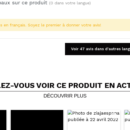
baux sur ce produit
(0 dans votre langue)
s en français. Soyez le premier à donner votre avis!
Voir 47 avis dans d'autres lan
EZ-VOUS VOIR CE PRODUIT EN AC
Partager une vidéo ou une photo
Votre vidéo pourrait être la première. Imaginez...
DÉCOUVRIR PLUS
5/
cet achat?
Oui
Non
OYER