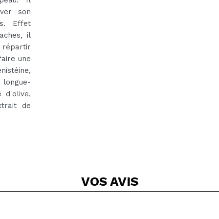
uver son
es. Effet
ches, il
 répartir
faire une
nistéine,
 longue-
 d'olive,
trait de
VOS
AVIS