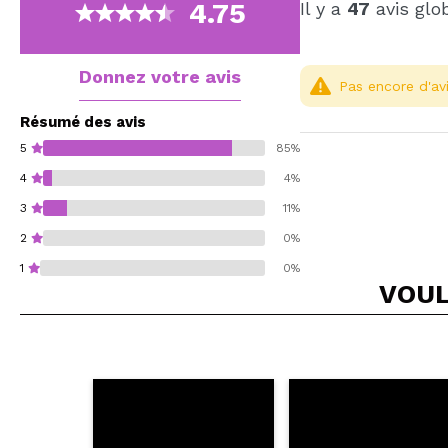
4.75
Il y a
47
avis glo
Donnez votre avis
Pas encore d'avi
Résumé des avis
5
85%
4
4%
3
11%
2
0%
1
0%
VOUL
Recommandez-vous 
ENV