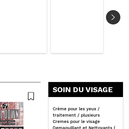
SOIN DU VISAGE
Nat
Crème pour les yeux /
traitement / plusieurs
Cremes pour le visage
Hean - CC Cream VItal Skin
Demaquillant et Nettoyants (