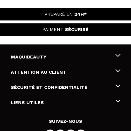
PRÉPARÉ EN
24H*
PAIMENT
SÉCURISÉ
MAQUIBEAUTY
Qui sommes nous
ATTENTION AU CLIENT
Emploi
Livraison & retour
SÉCURITÉ ET CONFIDENTIALITÉ
Cartes-cadeaux
Rétractation / Retours
Conditions et confidentialité
LIENS UTILES
Modes de paiement
Politique de confidentialité
Contact
Politique de cookies
SUIVEZ-NOUS
Résolution de litige en ligne (ODR)