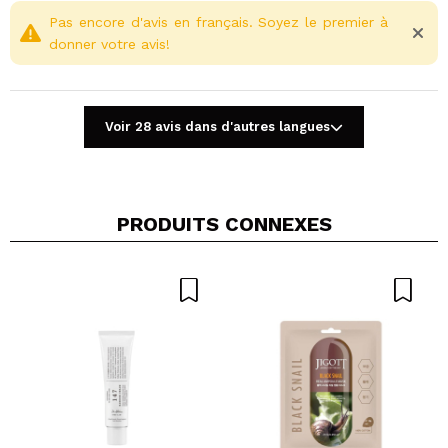
Pas encore d'avis en français. Soyez le premier à
donner votre avis!
Voir 28 avis dans d'autres langues
PRODUITS CONNEXES
Partager une vidéo ou une photo
Votre vidéo pourrait être la première. Imaginez...
Recommandez-vous cet achat?
Oui
Non
5/5
ENVOYER