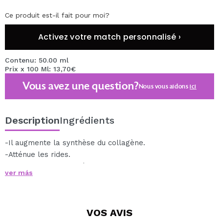
Ce produit est-il fait pour moi?
Activez votre match personnalisé ›
Contenu: 50.00 ml
Prix x 100 Ml: 13,70€
Vous avez une question?
Nous vous aidons
ici
Description
Ingrédients
-Il augmente la synthèse du collagène.
-Atténue les rides.
-Empêche la flaccidité.
ver más
-Améliore l'élasticité et la fermeté.
-Régénère et nourrit la peau.
50ml
VOS
AVIS
Accédez à tous les produits de la gamme safran via ce