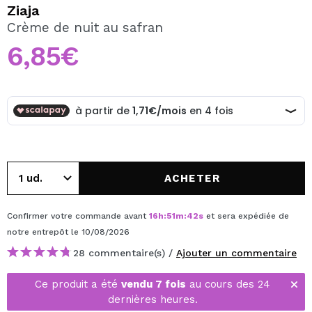
JE VEUX M'INSCRIRE
Ziaja
Crème de nuit au safran
En créant un compte sur Maquibeauty.fr vous pourrez
effectuer vos achats rapidement, vérifier l'état de vos
6,85€
commandes et consulter vos opérations précédentes.
CRÉER UN COMPTE
ACHETER
Confirmer votre commande avant
16
h
:
51
m
:
42
s
et sera expédiée de
notre entrepôt
le 10/08/2026
28 commentaire(s) /
Ajouter un commentaire
Ce produit a été
vendu 7 fois
au cours des 24
dernières heures.