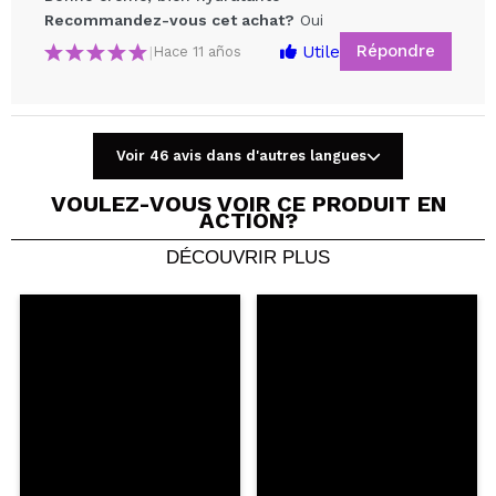
Recommandez-vous cet achat?
Oui
Répondre
Utile
|
Hace 11 años
Voir 46 avis dans d'autres langues
Partager une vidéo ou une photo
VOULEZ-VOUS VOIR CE PRODUIT EN
Votre vidéo pourrait être la première. Imaginez...
ACTION?
DÉCOUVRIR PLUS
Recommandez-vous cet achat?
Oui
Non
5/5
ENVOYER