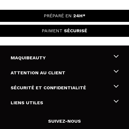
PRÉPARÉ EN
24H*
PAIMENT
SÉCURISÉ
MAQUIBEAUTY
Qui sommes nous
ATTENTION AU CLIENT
Emploi
Livraison & retour
SÉCURITÉ ET CONFIDENTIALITÉ
Cartes-cadeaux
Rétractation / Retours
Conditions et confidentialité
LIENS UTILES
Modes de paiement
Politique de confidentialité
Contact
Politique de cookies
SUIVEZ-NOUS
Résolution de litige en ligne (ODR)