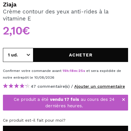
JE VEUX M'INSCRIRE
Ziaja
Crème contour des yeux anti-rides à la
En créant un compte sur Maquibeauty.fr vous pourrez
vitamine E
effectuer vos achats rapidement, vérifier l'état de vos
commandes et consulter vos opérations précédentes.
2,10€
CRÉER UN COMPTE
ACHETER
Confirmer votre commande avant
19
h
:
18
m
:
25
s
et sera expédiée de
notre entrepôt
le 10/08/2026
47 commentaire(s) /
Ajouter un commentaire
Ce produit a été
vendu 17 fois
au cours des 24
dernières heures.
Ce produit est-il fait pour moi?