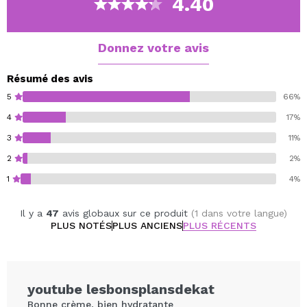
4.40
Âge recommandé : 40 ans et plus.
Donnez votre avis
Résumé des avis
5
66%
4
17%
3
11%
2
2%
1
4%
Il y a
47
avis globaux sur ce produit
(1 dans votre langue)
PLUS NOTÉS
PLUS ANCIENS
PLUS RÉCENTS
youtube lesbonsplansdekat
Bonne crème, bien hydratante