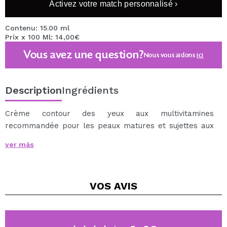
Activez votre match personnalisé ›
Contenu: 15.00 ml
Prix x 100 Ml: 14,00€
Vous avez une question?
Nous vous aidons
ici
Description
Ingrédients
Crème contour des yeux aux multivitamines
recommandée pour les peaux matures et sujettes aux
rides.
ver más
Contient de la vitamine E, de la pro-vitamine B5 (D-
panthénol) et de l'huile de sésame.
Lisse visiblement les rides et prévient leur formation.
VOS
AVIS
Hydrate, tonifie et réduit les poches dans la zone des
cernes.
Ne contient pas de parfum.
Principes actifs : vitamine E.