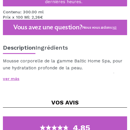
dernières heures.
Contenu: 300.00 ml
Prix x 100 Ml: 2,26€
Vous avez une question?
Nous vous aidons
ici
Description
Ingrédients
Mousse corporelle de la gamme Baltic Home Spa, pour
une hydratation profonde de la peau.
Cette mousse en plus d'hydrater la peau aide à la
ver más
raffermir et agit comme un anti-cellulite.
Il a également un délicieux arôme de mangue, parfait
pour profiter d'un moment de détente.
VOS
AVIS
Il contient 90% d'ingrédients d'origine naturelle, en plus
de la caféine, de l'extrait de figue, du beurre d'illipe, de
la silice et de l'acide alginique.
Il est indiqué pour les peaux très sèches.
4.85