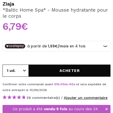
JE VEUX M'INSCRIRE
Ziaja
*Baltic Home Spa* - Mousse hydratante pour
En créant un compte sur Maquibeauty.fr vous pourrez
le corps
effectuer vos achats rapidement, vérifier l'état de vos
commandes et consulter vos opérations précédentes.
6,79€
CRÉER UN COMPTE
ACHETER
Confirmer votre commande avant
01
h
:
09
m
:
40
s
et sera expédiée de
notre entrepôt
le 10/08/2026
29 commentaire(s) /
Ajouter un commentaire
Ce produit a été
vendu 9 fois
au cours des 24