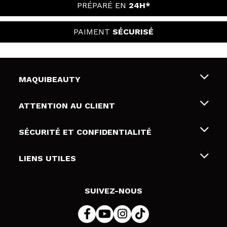
PRÉPARÉ EN
24H*
PAIMENT
SÉCURISÉ
MAQUIBEAUTY
Qui sommes nous
ATTENTION AU CLIENT
Emploi
Livraison & retour
SÉCURITÉ ET CONFIDENTIALITÉ
Cartes-cadeaux
Rétractation / Retours
Conditions et confidentialité
LIENS UTILES
Modes de paiement
Politique de confidentialité
Contact
Politique de cookies
SUIVEZ-NOUS
Résolution de litige en ligne (ODR)