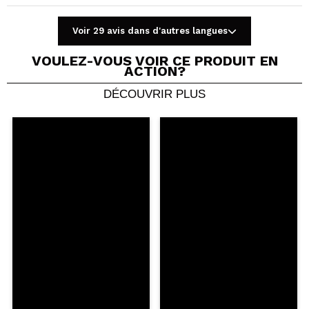
Voir 29 avis dans d'autres langues
VOULEZ-VOUS VOIR CE PRODUIT EN
ACTION?
DÉCOUVRIR PLUS
Partager une vidéo ou une photo
Votre vidéo pourrait être la première. Imaginez...
Recommandez-vous cet achat?
Oui
Non
5/5
ENVOYER