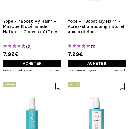
JE VEUX M'INSCRIRE
En créant un compte sur Maquibeauty.fr vous pourrez
effectuer vos achats rapidement, vérifier l'état de vos
Yope - *Boost My Hair* -
Yope - *Boost My Hair* -
commandes et consulter vos opérations précédentes.
Masque Biocéramide
Après-shampooing naturel
Naturel - Cheveux Abîmés
aux protéines
CRÉER UN COMPTE
(2)
(1)
7,99€
7,99€
ACHETER
ACHETER
Prix x 100 Ml: 3,20€
TVA Incl.
Prix x 100 Ml: 2,66€
TVA Incl.
Naturel
Naturel