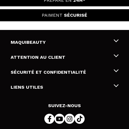
PRÉPARÉ EN
24H*
PAIMENT
SÉCURISÉ
MAQUIBEAUTY
Qui sommes nous
ATTENTION AU CLIENT
Emploi
Livraison & retour
SÉCURITÉ ET CONFIDENTIALITÉ
Cartes-cadeaux
Rétractation / Retours
Conditions et confidentialité
LIENS UTILES
Modes de paiement
Politique de confidentialité
Contact
Politique de cookies
SUIVEZ-NOUS
Résolution de litige en ligne (ODR)