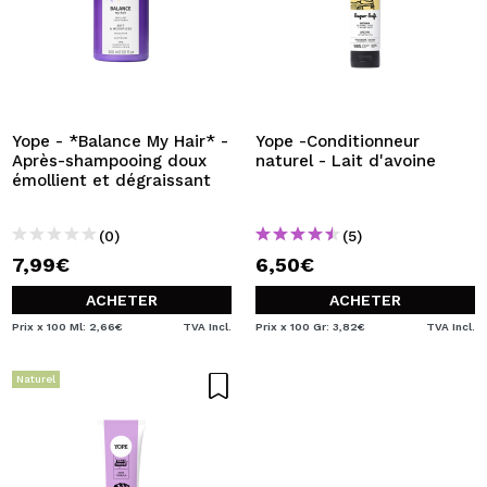
Yope - *Balance My Hair* -
Yope -Conditionneur
Après-shampooing doux
naturel - Lait d'avoine
émollient et dégraissant
(0)
(5)
7,99€
6,50€
ACHETER
ACHETER
Prix x 100 Ml: 2,66€
TVA Incl.
Prix x 100 Gr: 3,82€
TVA Incl.
Naturel