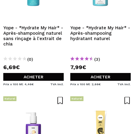
Yope - *Hydrate My Hair* -
Yope - *Hydrate My Hair* -
Après-shampooing naturel
Après-shampooing
sans rinçage à l'extrait de
hydratant naturel
chia
(0)
(3)
6,69€
7,99€
ACHETER
ACHETER
Prix x 100 Ml: 4,46€
TVA Incl.
Prix x 100 Ml: 2,66€
TVA Incl.
Naturel
Naturel