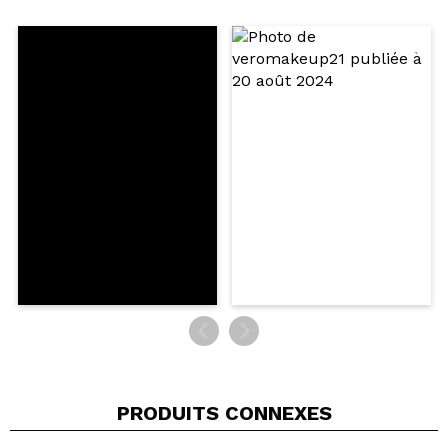
Partager une vidéo ou une photo
Votre vidéo pourrait être la première. Imaginez...
Recommandez-vous cet achat?
Oui
Non
5/5
ENVOYER
PRODUITS CONNEXES