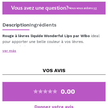
Vous avez une question?
Nous vous aidons
ici
Description
Ingrédients
Rouge à lèvres liquide Wonderful Lips par Wibo
ideal
pour apporter une belle couleur à vos lèvres.
Ce rouge à lèvres a un fini satiné et tient longtemps.
ver más
Avec une excellente formule qui s'adapte parfaitement
aux lèvres sans les dessécher, et reste fixe pendant
des heures et des heures.
VOS
AVIS
Disponible dans une large gamme de teintes, choisissez
votre préférée !
0.00
Donnez votre avis