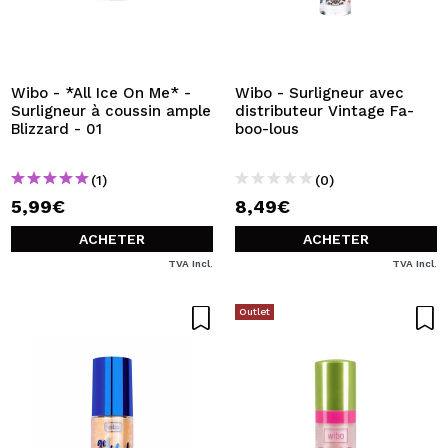
Wibo - *All Ice On Me* -
Wibo - Surligneur avec
Surligneur à coussin ample
distributeur Vintage Fa-
Blizzard - 01
boo-lous
(1)
(0)
5,99€
8,49€
ACHETER
ACHETER
TVA Incl.
TVA Incl.
Outlet