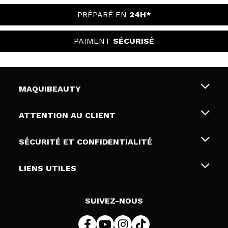
PRÉPARÉ EN
24H*
PAIMENT
SÉCURISÉ
MAQUIBEAUTY
Qui sommes nous
ATTENTION AU CLIENT
Emploi
Livraison & retour
SÉCURITÉ ET CONFIDENTIALITÉ
Cartes-cadeaux
Rétractation / Retours
Conditions et confidentialité
LIENS UTILES
Modes de paiement
Politique de confidentialité
Contact
Politique de cookies
SUIVEZ-NOUS
Résolution de litige en ligne (ODR)