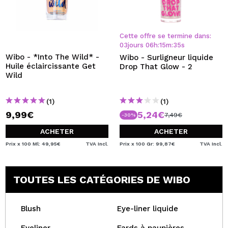
Cette offre se termine dans:
03
jours
06
h
:
15
m
:
34
s
Wibo - *Into The Wild* -
Wibo - Surligneur liquide
Huile éclaircissante Get
Drop That Glow - 2
Wild
(1)
(1)
9,99€
5,24€
7,49€
-30%
ACHETER
ACHETER
Prix x 100 Ml: 49,95€
TVA Incl.
Prix x 100 Gr: 99,87€
TVA Incl.
TOUTES LES CATÉGORIES DE WIBO
Blush
Eye-liner liquide