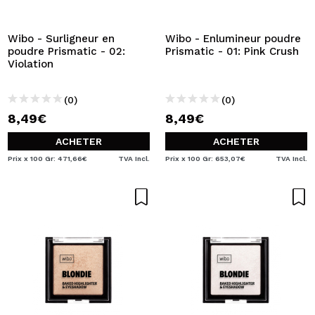
JE VEUX M'INSCRIRE
En créant un compte sur Maquibeauty.fr vous pourrez
Wibo - Surligneur en
Wibo - Enlumineur poudre
effectuer vos achats rapidement, vérifier l'état de vos
poudre Prismatic - 02:
Prismatic - 01: Pink Crush
commandes et consulter vos opérations précédentes.
Violation
(0)
(0)
CRÉER UN COMPTE
8,49€
8,49€
ACHETER
ACHETER
Prix x 100 Gr: 471,66€
TVA Incl.
Prix x 100 Gr: 653,07€
TVA Incl.