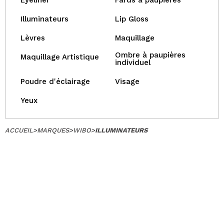
Eyeliner
Fards à paupières
Illuminateurs
Lip Gloss
Lèvres
Maquillage
Ombre à paupières
Maquillage Artistique
individuel
Poudre d'éclairage
Visage
Yeux
ACCUEIL
>
MARQUES
>
WIBO
>
ILLUMINATEURS