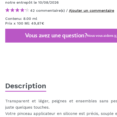
notre entrepôt
le 10/08/2026
MAQUIFARMA
42 commentaire(s) /
Ajouter un commentaire
KOREA ZONE
Contenu: 8.00 ml
Prix x 100 Ml: 49,87€
TRAVEL SIZE
Vous avez une question?
NATURE
Nous vous aidons
ic
OFFRES
OUTLET
ILS SONT REVENUS!
BIENTÔT DISPONIBLE
Description
BLOG
Transparent et léger, peignes et ensembles sans pe
juste quelques touches.
Votre pinceau applicateur en silicone est précis, souple 