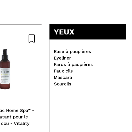
YEUX
-20%
Base à paupières
Eyeliner
Fards à paupières
Faux cils
Cette offre se termine dans:
Mascara
03
jours
20
h
:
01
m
:
46
s
iD 
Sourcils
ant
Lola Cosmetics - *Ela É
sta
Carioca* - Crème coiffante
Glu
modelante pour les boucles
- Cheveux bouclés 3ABC
ltic Home Spa* -
tant pour le
 cou - Vitality