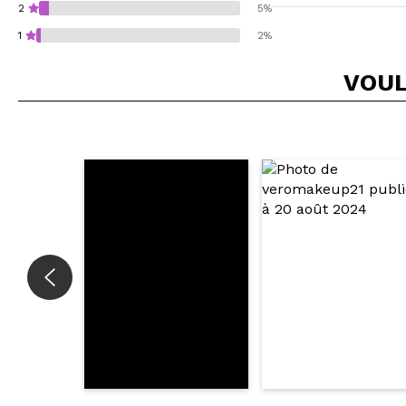
2
5%
1
2%
VOUL
Recommandez-vous 
ENV