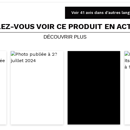
Voir 41 avis dans d'autres lan
Partager une vidéo ou une photo
EZ-VOUS VOIR CE PRODUIT EN AC
Votre vidéo pourrait être la première. Imaginez...
DÉCOUVRIR PLUS
5/
cet achat?
Oui
Non
OYER