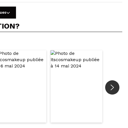
gues
TION?
5