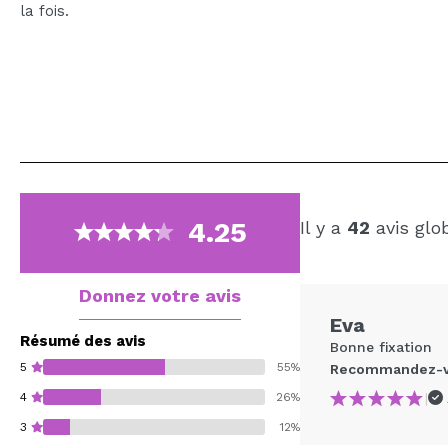
la fois.
4.25
Il y a
42
avis glo
Donnez votre avis
Eva
Résumé des avis
Bonne fixation
5
55%
Recommandez-vo
|
4
26%
3
12%