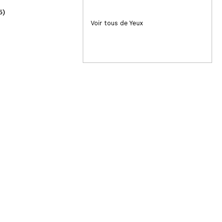
5)
(1)
10,36€
9,
Voir tous de Yeux
12,95€