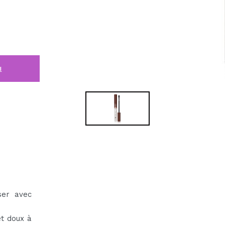
i
ser avec
et doux à