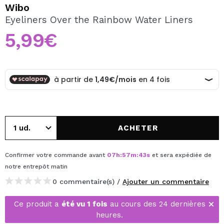
JE VEUX M'INSCRIRE
Wibo
Eyeliners Over the Rainbow Water Liners
En créant un compte sur Maquibeauty.fr vous pourrez
effectuer vos achats rapidement, vérifier l'état de vos
5,99€
commandes et consulter vos opérations précédentes.
CRÉER UN COMPTE
ACHETER
Confirmer votre commande avant
07
h
:
57
m
:
42
s
et sera expédiée de
notre entrepôt
matin
0 commentaire(s) /
Ajouter un commentaire
Ce produit a
été vu 1 fois
au cours des 24 dernières
heures.