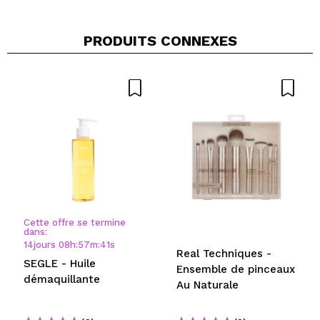
PRODUITS CONNEXES
Cette offre se termine
dans:
14
jours
08
h
:
57
m
:
40
s
Real Techniques -
SEGLE - Huile
Ensemble de pinceaux
démaquillante
Au Naturale