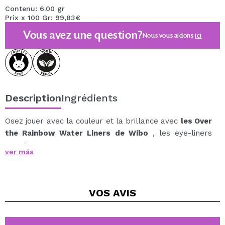
Contenu: 6.00 gr
Prix x 100 Gr: 99,83€
Vous avez une question?
Nous vous aidons
ici
Description
Ingrédients
Osez jouer avec la couleur et la brillance avec
les Over
the Rainbow Water Liners de Wibo
, les eye-liners
activés par l'eau qui transforment votre look avec des
ver más
reflets holographiques et métalliques.
Sa formule innovante et polyvalente vous permet de
créer des contours artistiques, des détails graphiques
VOS
AVIS
ou des touches lumineuses d'un seul coup de pinceau.
Il suffit d'activer le produit avec quelques gouttes d'eau
pour obtenir une texture onctueuse et une couleur