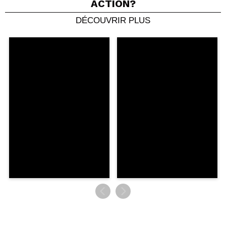
ACTION?
DÉCOUVRIR PLUS
Partager une vidéo ou une photo
Votre vidéo pourrait être la première. Imaginez...
Recommandez-vous cet achat?
Oui
Non
5/5
ENVOYER