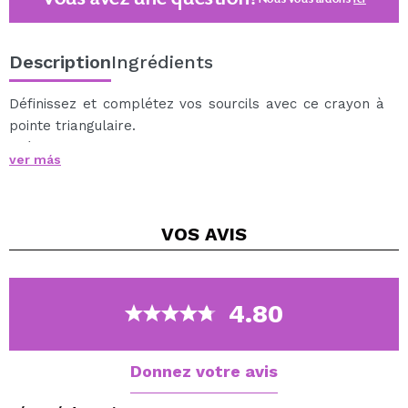
Description
Ingrédients
Définissez et complétez vos sourcils avec ce crayon à
pointe triangulaire.
Créez des traits assez petits pour ressembler aux poils
ver más
les plus fins de vos sourcils.
Avec système rétractable.
Comprend un pinceau.
VOS
AVIS
Cruelty free.
4.80
Donnez votre avis