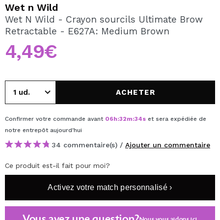
JE VEUX M'INSCRIRE
Wet n Wild
Wet N Wild - Crayon sourcils Ultimate Brow
En créant un compte sur Maquibeauty.fr vous pourrez
Retractable - E627A: Medium Brown
effectuer vos achats rapidement, vérifier l'état de vos
commandes et consulter vos opérations précédentes.
4,49€
CRÉER UN COMPTE
ACHETER
Confirmer votre commande avant
06
h
:
32
m
:
34
s
et sera expédiée de
notre entrepôt
aujourd'hui
34 commentaire(s) /
Ajouter un commentaire
Ce produit est-il fait pour moi?
Activez votre match personnalisé ›
Vous avez une question?
Nous vous aidons
ici