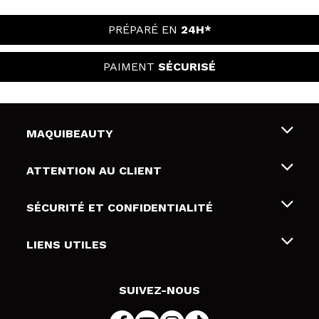
PRÉPARÉ EN
24H*
PAIMENT
SÉCURISÉ
MAQUIBEAUTY
Qui sommes nous
ATTENTION AU CLIENT
Emploi
Livraison & retour
SÉCURITÉ ET CONFIDENTIALITÉ
Cartes-cadeaux
Rétractation / Retours
Conditions et confidentialité
LIENS UTILES
Modes de paiement
Politique de confidentialité
Contact
Politique de cookies
SUIVEZ-NOUS
Résolution de litige en ligne (ODR)