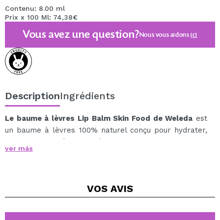
Contenu: 8.00 ml
Prix x 100 Ml: 74,38€
Vous avez une question?
Nous vous aidons
ici
Description
Ingrédients
Le baume à lèvres
Lip Balm Skin Food de Weleda
est
un baume à lèvres 100% naturel conçu pour hydrater,
adoucir et protéger les lèvres, notamment contre les
ver más
conditions climatiques froides.
Sa formule est composée d'un riche mélange botanique
d'huile de graines de tournesol, d'extraits de camomille
VOS
AVIS
et de calendula, ingrédients reconnus pour leurs
propriétés nourrissantes, apaisantes et réparatrices.
À l'application, il fond en douceur sur les lèvres, les