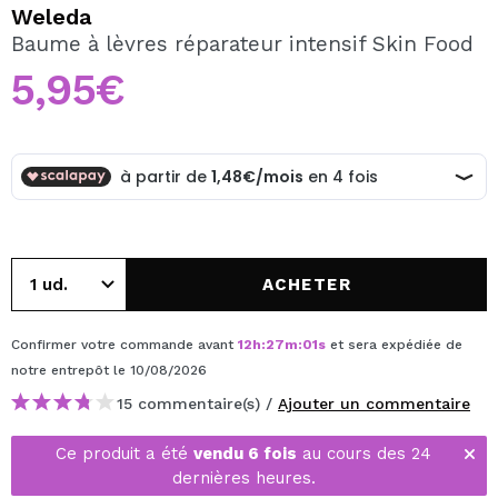
JE VEUX M'INSCRIRE
Weleda
Baume à lèvres réparateur intensif Skin Food
En créant un compte sur Maquibeauty.fr vous pourrez
effectuer vos achats rapidement, vérifier l'état de vos
5,95€
commandes et consulter vos opérations précédentes.
CRÉER UN COMPTE
ACHETER
Confirmer votre commande avant
12
h
:
27
m
:
01
s
et sera expédiée de
notre entrepôt
le 10/08/2026
15 commentaire(s) /
Ajouter un commentaire
Ce produit a été
vendu 6 fois
au cours des 24
dernières heures.