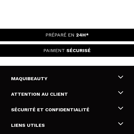
PRÉPARÉ EN
24H*
PAIMENT
SÉCURISÉ
MAQUIBEAUTY
Qui sommes nous
ATTENTION AU CLIENT
Emploi
Livraison & retour
SÉCURITÉ ET CONFIDENTIALITÉ
Cartes-cadeaux
Rétractation / Retours
Conditions et confidentialité
LIENS UTILES
Modes de paiement
Politique de confidentialité