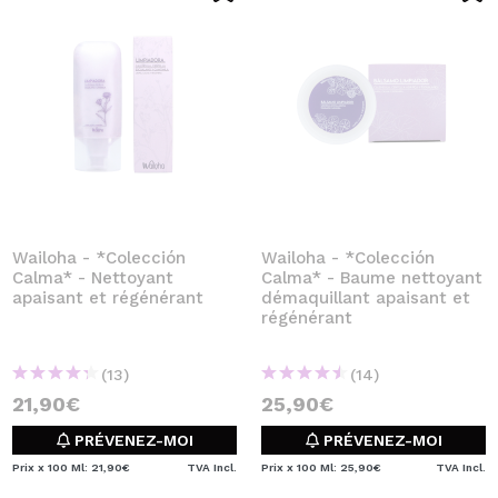
Wailoha - *Colección
Wailoha - *Colección
Calma* - Nettoyant
Calma* - Baume nettoyant
apaisant et régénérant
démaquillant apaisant et
régénérant
(13)
(14)
21,90€
25,90€
PRÉVENEZ-MOI
PRÉVENEZ-MOI
Prix x 100 Ml: 21,90€
TVA Incl.
Prix x 100 Ml: 25,90€
TVA Incl.