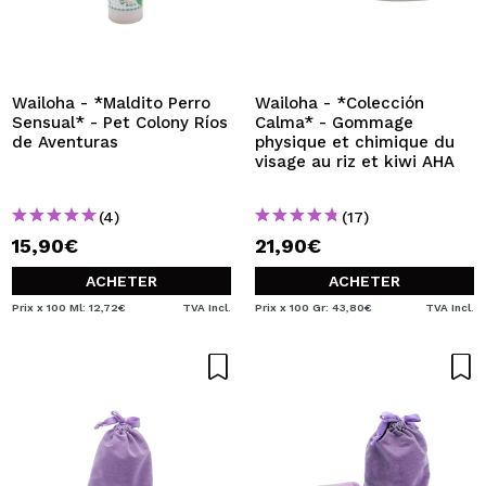
Wailoha - *Maldito Perro
Wailoha - *Colección
Sensual* - Pet Colony Ríos
Calma* - Gommage
de Aventuras
physique et chimique du
visage au riz et kiwi AHA
(4)
(17)
15,90€
21,90€
ACHETER
ACHETER
Prix x 100 Ml: 12,72€
TVA Incl.
Prix x 100 Gr: 43,80€
TVA Incl.