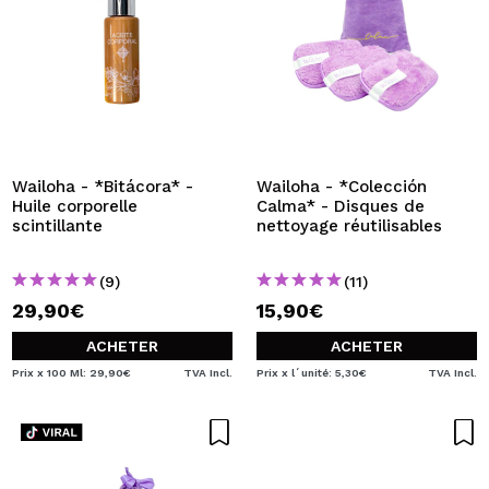
Wailoha - *Bitácora* -
Wailoha - *Colección
Huile corporelle
Calma* - Disques de
scintillante
nettoyage réutilisables
(9)
(11)
29,90€
15,90€
ACHETER
ACHETER
Prix x 100 Ml: 29,90€
TVA Incl.
Prix x l´unité: 5,30€
TVA Incl.