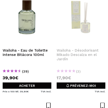
Wailoha - Eau de Toilette
Wailoha - Désodorisant
Intense Bitácora 100ml
Mikado Descalza en el
Jardín
(39)
(3)
39,90€
17,90€
ACHETER
PRÉVENEZ-MOI
Prix x 100 Ml: 39,90€
TVA Incl.
TVA Incl.