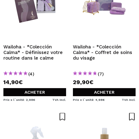
Wailoha - *Colección
Wailoha - *Colección
Calma* - Définissez votre
Calma* - Coffret de soins
routine dans le calme
du visage
(4)
(7)
14,90€
29,90€
ACHETER
ACHETER
Prix x l´unité: 2,98€
TVA Incl.
Prix x l´unité: 4,98€
TVA Incl.