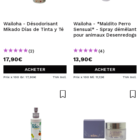
Wailoha - Désodorisant
Wailoha - *Maldito Perro
Mikado Días de Tinta y Té
Sensual* - Spray démêlant
pour animaux Desenredogs
(2)
(4)
17,90€
13,90€
ACHETER
ACHETER
Prix x 100 Gr: 17,90€
TVA Incl.
Prix x 100 Ml: 11,12€
TVA Incl.