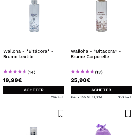
Wailoha - *Bitácora* -
Wailoha - *Bitacora* -
Brume textile
Brume Corporelle
(14)
(13)
19,99€
25,90€
ACHETER
ACHETER
TVA Incl.
Prix x 100 Ml: 17,27€
TVA Incl.