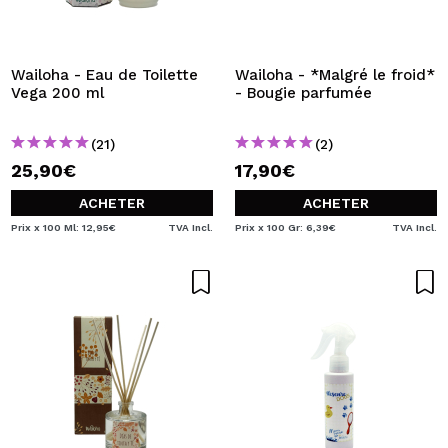
Wailoha - Eau de Toilette
Wailoha - *Malgré le froid*
Vega 200 ml
- Bougie parfumée
(21)
(2)
25,90€
17,90€
ACHETER
ACHETER
Prix x 100 Ml: 12,95€
TVA Incl.
Prix x 100 Gr: 6,39€
TVA Incl.