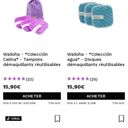
Wailoha - *Colección
Wailoha - *Colección
Calma* - Tampons
agua* - Disques
démaquillants réutilisables
démaquillants réutilisables
(22)
(25)
15,90€
15,90€
ACHETER
ACHETER
Prix x 100 Gr: 530,00€
TVA Incl.
Prix x l´unité: 5,30€
TVA Incl.