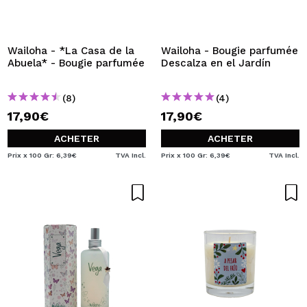
JE VEUX M'INSCRIRE
En créant un compte sur Maquibeauty.fr vous pourrez
effectuer vos achats rapidement, vérifier l'état de vos
Wailoha - *La Casa de la
Wailoha - Bougie parfumée
commandes et consulter vos opérations précédentes.
Abuela* - Bougie parfumée
Descalza en el Jardín
(8)
(4)
CRÉER UN COMPTE
17,90€
17,90€
ACHETER
ACHETER
Prix x 100 Gr: 6,39€
TVA Incl.
Prix x 100 Gr: 6,39€
TVA Incl.