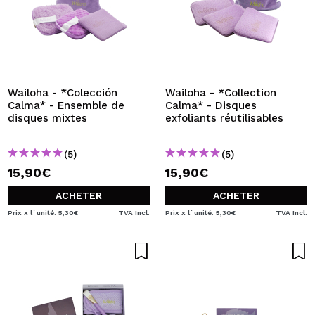
Wailoha - *Colección
Wailoha - *Collection
Calma* - Ensemble de
Calma* - Disques
disques mixtes
exfoliants réutilisables
(5)
(5)
15,90€
15,90€
ACHETER
ACHETER
Prix x l´unité: 5,30€
TVA Incl.
Prix x l´unité: 5,30€
TVA Incl.