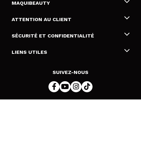
MAQUIBEAUTY
Qui sommes nous
ATTENTION AU CLIENT
Emploi
Livraison & retour
SÉCURITÉ ET CONFIDENTIALITÉ
Cartes-cadeaux
Rétractation / Retours
Conditions et confidentialité
LIENS UTILES
Modes de paiement
Politique de confidentialité
Contact
Politique de cookies
SUIVEZ-NOUS
Résolution de litige en ligne (ODR)
© 2026 DSM Beauty, S.L.