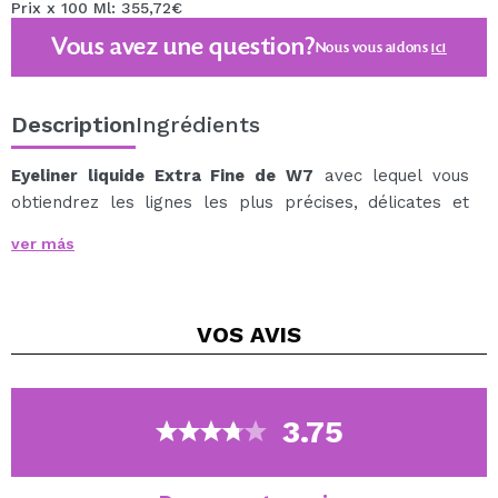
Prix x 100 Ml: 355,72€
Vous avez une question?
Nous vous aidons
ici
Description
Ingrédients
Eyeliner liquide Extra Fine de W7
avec lequel vous
obtiendrez les lignes les plus précises, délicates et
parfaites.
ver más
Vous pouvez utiliser cet eye-liner pour tracer les lignes
des cils supérieurs et inférieurs.
Sa pointe extra-fine vous aidera à créer des lignes
VOS
AVIS
super fines et précises, pouvant créer le contour que
vous souhaitez, du plus délicat au plus audacieux.
3.75