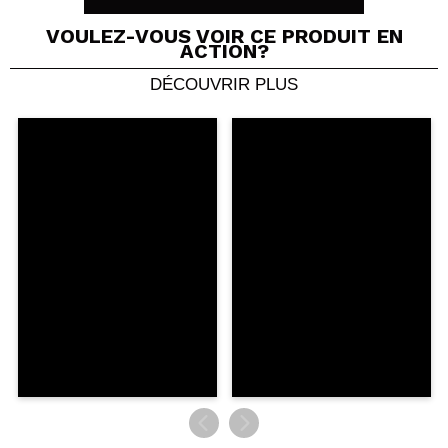
VOULEZ-VOUS VOIR CE PRODUIT EN
ACTION?
DÉCOUVRIR PLUS
Partager une vidéo ou une photo
Votre vidéo pourrait être la première. Imaginez...
Recommandez-vous cet achat?
Oui
Non
5/5
ENVOYER