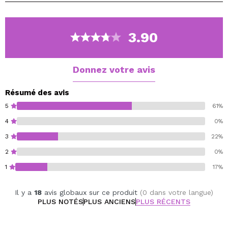
Rétinol - L'ange de l'anti-âge qui aide à stimuler
l'équilibre et l'éclat de jeunesse de la peau en
aidant à former du collagène pour améliorer
3.90
l'élasticité.
Donnez votre avis
Résumé des avis
5
61%
4
0%
3
22%
2
0%
1
17%
Il y a
18
avis globaux sur ce produit
(0 dans votre langue)
PLUS NOTÉS
PLUS ANCIENS
PLUS RÉCENTS