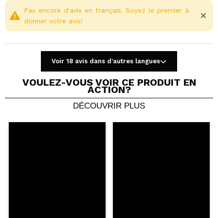
Pas encore d'avis en français. Soyez le premier à
donner votre avis!
Voir 18 avis dans d'autres langues
VOULEZ-VOUS VOIR CE PRODUIT EN
ACTION?
DÉCOUVRIR PLUS
Partager une vidéo ou une photo
Votre vidéo pourrait être la première. Imaginez...
Recommandez-vous cet achat?
Oui
Non
5/5
ENVOYER