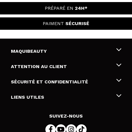
PRÉPARÉ EN
24H*
PAIMENT
SÉCURISÉ
MAQUIBEAUTY
Qui sommes nous
ATTENTION AU CLIENT
Emploi
Livraison & retour
SÉCURITÉ ET CONFIDENTIALITÉ
Cartes-cadeaux
Rétractation / Retours
Conditions et confidentialité
LIENS UTILES
Modes de paiement
Politique de confidentialité
Contact
Politique de cookies
SUIVEZ-NOUS
Résolution de litige en ligne (ODR)