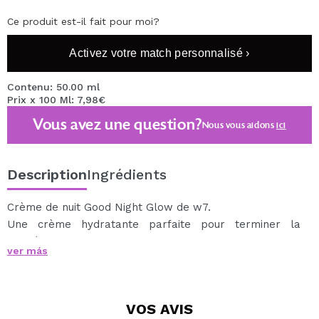
Ce produit est-il fait pour moi?
Activez votre match personnalisé ›
Contenu: 50.00 ml
Prix x 100 Ml: 7,98€
Vous avez une question?
Nous vous aidons
ici
Description
Ingrédients
Crème de nuit Good Night Glow de w7.
Une crème hydratante parfaite pour terminer la
journée.
ver más
Formulé avec:
Acide hyaluronique - Parfait pour soulager la peau
sèche et endommagée et réduire l'apparence des
VOS
AVIS
ridules.