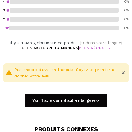
4
0%
3
0%
2
0%
1
0%
Il y a
1
avis globaux sur ce produit
(0 dans votre langue)
PLUS NOTÉS
PLUS ANCIENS
PLUS RÉCENTS
Pas encore d'avis en français. Soyez le premier à
donner votre avis!
Voir 1 avis dans d'autres langues
PRODUITS CONNEXES
Partager une vidéo ou une photo