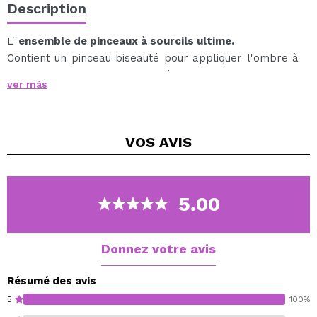
Description
L'
ensemble de pinceaux à sourcils ultime.
Contient un pinceau biseauté pour appliquer l'ombre à
sourcils et ajouter de la densité.
ver más
Et un goupillon pour peigner les sourcils.
Fibres de nylon.
VOS
AVIS
5.00
Donnez votre avis
Résumé des avis
5
100%