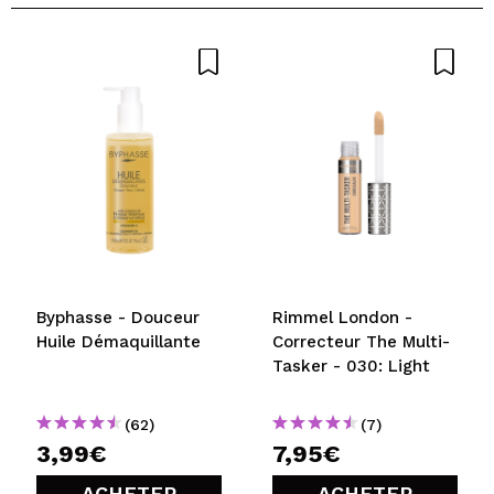
Votre vidéo pourrait être la première. Imaginez...
Recommandez-vous cet achat?
Oui
Non
5/5
ENVOYER
Byphasse - Douceur
Rimmel London -
Huile Démaquillante
Correcteur The Multi-
Tasker - 030: Light
(62)
(7)
3,99€
7,95€
ACHETER
ACHETER