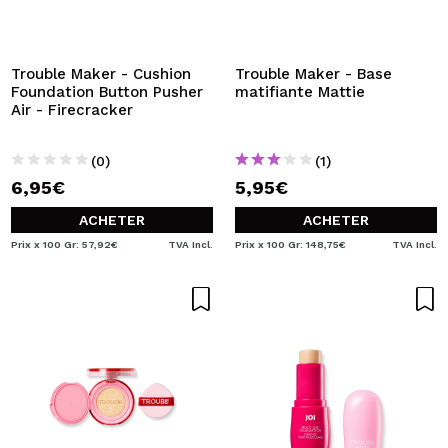
JE VEUX M'INSCRIRE
En créant un compte sur Maquibeauty.fr vous pourrez
effectuer vos achats rapidement, vérifier l'état de vos
Trouble Maker - Cushion
Trouble Maker - Base
commandes et consulter vos opérations précédentes.
Foundation Button Pusher
matifiante Mattie
Air - Firecracker
CRÉER UN COMPTE
(0)
(1)
6,95€
5,95€
ACHETER
ACHETER
Prix x 100 Gr: 57,92€
TVA Incl.
Prix x 100 Gr: 148,75€
TVA Incl.