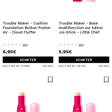
Trouble Maker - Cushion
Trouble Maker - Base
Foundation Button Pusher
multifonction sur bâton
Air - Cloud Fluffer
Joi-Stick - Little Chef
(0)
(0)
6,95€
5,95€
ACHETER
ACHETER
Prix x 100 Gr: 57,92€
TVA Incl.
Prix x 100 Gr: 79,33€
TVA Incl.