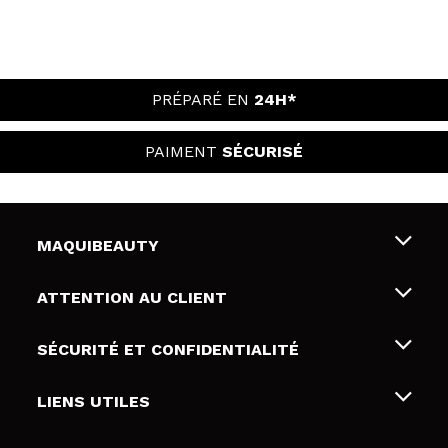
PRÉPARÉ EN
24H*
PAIMENT
SÉCURISÉ
MAQUIBEAUTY
Qui sommes nous
ATTENTION AU CLIENT
Emploi
Livraison & retour
SÉCURITÉ ET CONFIDENTIALITÉ
Cartes-cadeaux
Rétractation / Retours
Conditions et confidentialité
LIENS UTILES
Modes de paiement
Politique de confidentialité
Contact