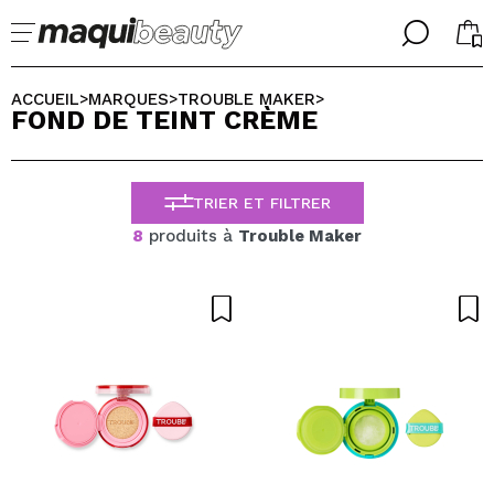
╳
╳
CHOISISSEZ VOTRE LANGUE
ACCUEIL
MARQUES
TROUBLE MAKER
>
>
>
FOND DE TEINT CRÈME
J'suis déjà #maquilover, j'ai un compte
ACCUEILLIR!
FRANCES
ESPAÑOL
TRIER ET FILTRER
ENGLISH
ALEMAN
8
produits à
Trouble Maker
ITALIANO
PORTUGUESE
Mot de passe oublié?
je n'ai pas de compte ici