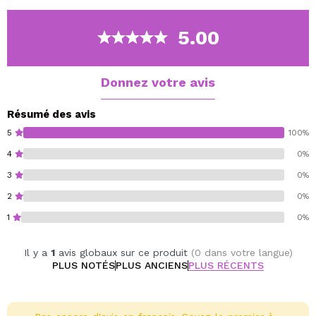
Le tissu transparent du masque adhère parfaitement à
la peau, permettant aux actifs de pénétrer
5.00
efficacement et sans irritation.
Recommandé pour les peaux sèches.
Donnez votre avis
Vegan.
Résumé des avis
5
100%
4
0%
3
0%
2
0%
1
0%
Il y a
1
avis globaux sur ce produit
(0 dans votre langue)
PLUS NOTÉS
PLUS ANCIENS
PLUS RÉCENTS