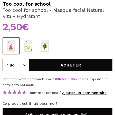
JE VEUX M'INSCRIRE
Too cool for school
Too cool for school - Masque facial Natural
En créant un compte sur Maquibeauty.fr vous pourrez
Vita - Hydratant
effectuer vos achats rapidement, vérifier l'état de vos
commandes et consulter vos opérations précédentes.
2,50€
CRÉER UN COMPTE
ACHETER
Confirmer votre commande avant
03
h
:
57
m
:
04
s
et sera expédiée de
notre entrepôt
matin
1 commentaire(s) /
Ajouter un commentaire
Ce produit est-il fait pour moi?
Activez votre match personnalisé ›