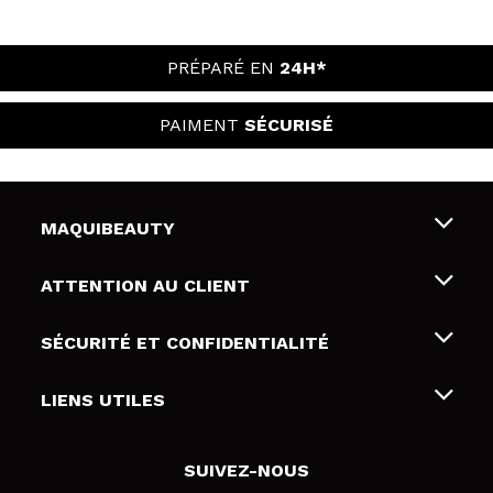
PRÉPARÉ EN
24H*
PAIMENT
SÉCURISÉ
MAQUIBEAUTY
Qui sommes nous
ATTENTION AU CLIENT
Emploi
Livraison & retour
SÉCURITÉ ET CONFIDENTIALITÉ
Cartes-cadeaux
Rétractation / Retours
Conditions et confidentialité
LIENS UTILES
Modes de paiement
Politique de confidentialité
Contact
Politique de cookies
SUIVEZ-NOUS
Résolution de litige en ligne (ODR)