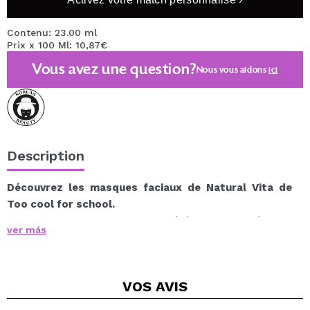
Contenu: 23.00 ml
Prix x 100 Ml: 10,87€
Vous avez une question?
Nous vous aidons
ici
Description
Découvrez les masques faciaux de Natural Vita de
Too cool for school.
Ce masque hydratant, composé à 92% d'ingrédients
ver más
d'origine naturelle, contient de la vitamine B5 et de la
pastèque juteuse pour hydrater la peau en profondeur.
Contient des extraits de vitamines naturellement
VOS
AVIS
fermentés et séchés et des ingrédients frais pour une
peau d'apparence saine et énergisée.