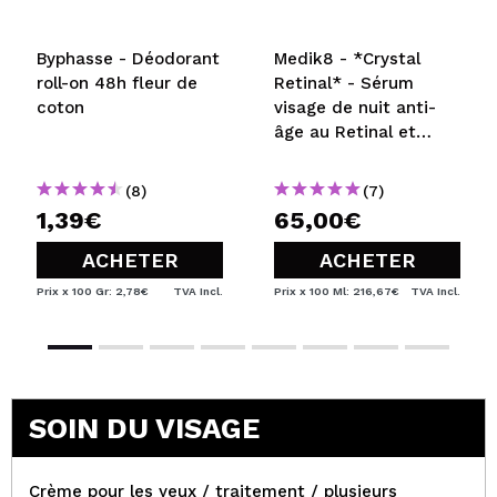
Byphasse - Déodorant
Medik8 - *Crystal
roll-on 48h fleur de
Retinal* - Sérum
coton
visage de nuit anti-
âge au Retinal et
Vitamine A force
moyenne Crystal
(8)
(7)
Retinal 3
1,39€
65,00€
ACHETER
ACHETER
Prix x 100 Gr: 2,78€
TVA Incl.
Prix x 100 Ml: 216,67€
TVA Incl.
SOIN DU VISAGE
Crème pour les yeux / traitement / plusieurs