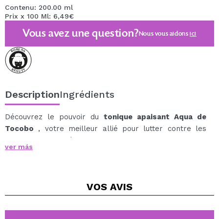
Contenu: 200.00 ml
Prix x 100 Ml: 6,49€
Vous avez une question?
Nous vous aidons
ici
Description
Ingrédients
Découvrez le pouvoir du
tonique apaisant Aqua de
Tocobo
, votre meilleur allié pour lutter contre les
irritations et l'acné des peaux sensibles.
ver más
Conçu spécialement pour ceux qui recherchent une
solution efficace mais douce, ce tonique offre une
hydratation intense et un soulagement immédiat aux
VOS
AVIS
peaux souffrant de chaleur, de pollution et d'autres
facteurs externes.
Avec une texture légèrement aqueuse, Calming Toner