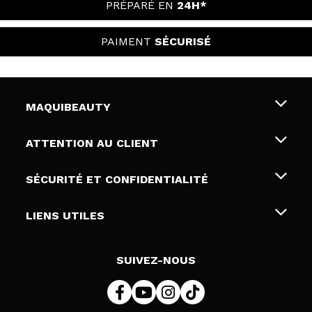
PRÉPARÉ EN
24H*
PAIMENT
SÉCURISÉ
MAQUIBEAUTY
Qui sommes nous
ATTENTION AU CLIENT
Emploi
Livraison & retour
SÉCURITÉ ET CONFIDENTIALITÉ
Cartes-cadeaux
Rétractation / Retours
Conditions et confidentialité
LIENS UTILES
Modes de paiement
Politique de confidentialité
Contact
Politique de cookies
SUIVEZ-NOUS
Résolution de litige en ligne (ODR)