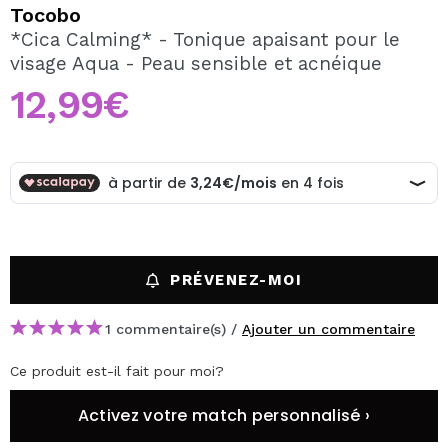
JE VEUX M'INSCRIRE
Tocobo
*Cica Calming* - Tonique apaisant pour le
En créant un compte sur Maquibeauty.fr vous pourrez
visage Aqua - Peau sensible et acnéique
effectuer vos achats rapidement, vérifier l'état de vos
commandes et consulter vos opérations précédentes.
12,99€
CRÉER UN COMPTE
PRÉVENEZ-MOI
1 commentaire(s) /
Ajouter un commentaire
Ce produit est-il fait pour moi?
Activez votre match personnalisé ›