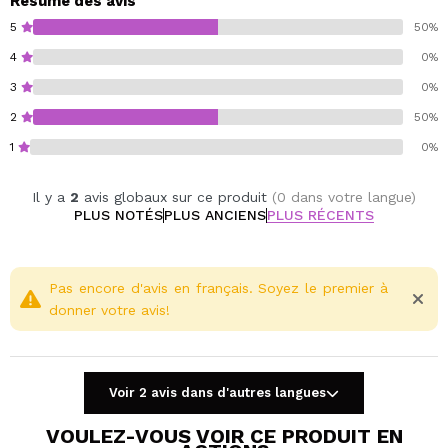
Résumé des avis
Son emballage doux au toucher et son applicateur de
5
50%
précision permettent une application confortable et
4
0%
uniforme, idéal pour l'emporter partout avec vous.
3
0%
Description olfactive :
Notes de tête : Crème fouettée et accord onctueux
2
50%
d'espresso.
1
0%
Notes de cœur : Caramel, vanille et lait chaud.
Notes de fond : fève tonka, bois doux et sucre
Il y a
2
avis globaux sur ce produit
(0 dans votre langue)
grillé.
PLUS NOTÉS
PLUS ANCIENS
PLUS RÉCENTS
Une crème parfaite pour garder vos mains hydratées,
douces et délicatement parfumées d'un arôme sucré et
raffiné.
Pas encore d'avis en français. Soyez le premier à
donner votre avis!
Cruelty free.
Vegan.
Voir 2 avis dans d'autres langues
VOULEZ-VOUS VOIR CE PRODUIT EN