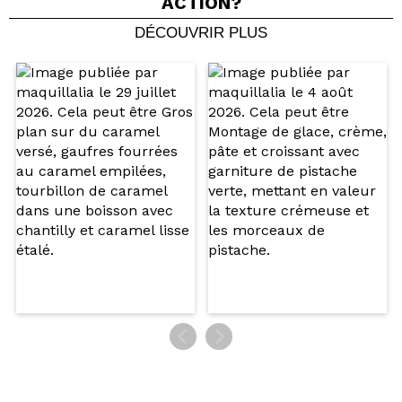
ACTION?
DÉCOUVRIR PLUS
Partager une vidéo ou une photo
Votre vidéo pourrait être la première. Imaginez...
Recommandez-vous cet achat?
Oui
Non
5/5
ENVOYER