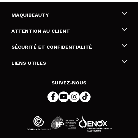
MAQUIBEAUTY
Qui sommes nous
ATTENTION AU CLIENT
Emploi
Livraison & retour
SÉCURITÉ ET CONFIDENTIALITÉ
Cartes-cadeaux
Rétractation / Retours
Conditions et confidentialité
LIENS UTILES
Modes de paiement
Politique de confidentialité
Contact
Politique de cookies
SUIVEZ-NOUS
Résolution de litige en ligne (ODR)