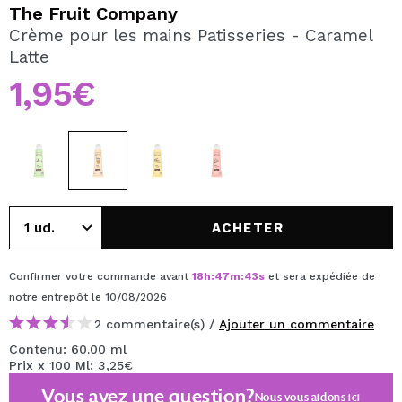
JE VEUX M'INSCRIRE
The Fruit Company
Crème pour les mains Patisseries - Caramel
En créant un compte sur Maquibeauty.fr vous pourrez
Latte
effectuer vos achats rapidement, vérifier l'état de vos
commandes et consulter vos opérations précédentes.
1,95€
CRÉER UN COMPTE
ACHETER
Confirmer votre commande avant
18
h
:
47
m
:
43
s
et sera expédiée de
notre entrepôt
le 10/08/2026
2 commentaire(s) /
Ajouter un commentaire
Contenu: 60.00 ml
Prix x 100 Ml: 3,25€
Vous avez une question?
Nous vous aidons
ici