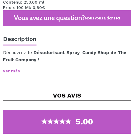
Contenu: 250.00 ml
Prix x 100 Ml: 0,80€
Vous avez une question?
Nous vous aidons
ici
Description
Découvrez le
Désodorisant Spray Candy Shop de The
Fruit Company
!
Ce spray multi-usages de 200 ml est parfait pour
ver más
rafraîchir l'environnement et pulvériser sur les tissus
sans laisser de taches.
Ce désodorisant doux élimine efficacement les
VOS
AVIS
mauvaises odeurs d'animaux, de cuisine, de tabac et de
salle de bain grâce à son parfum sucré.
Laissez le doux parfum de la barbe à papa envahir
chaque recoin de votre maison et profitez d'une
5.00
ambiance cosy !
Description olfactive : Des notes de tête de framboise