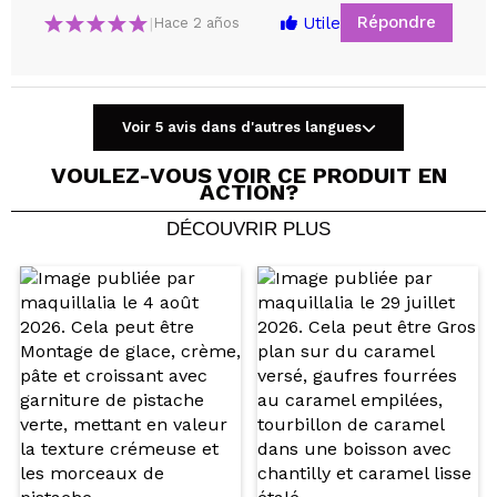
Répondre
Utile
|
Hace 2 años
Partager une vidéo ou une photo
Voir 5 avis dans d'autres langues
Votre vidéo pourrait être la première. Imaginez...
VOULEZ-VOUS VOIR CE PRODUIT EN
ACTION?
Recommandez-vous cet achat?
Oui
Non
DÉCOUVRIR PLUS
5/5
ENVOYER