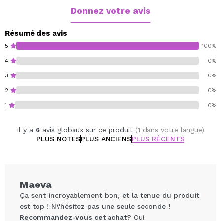
acidulée rencontrent un cœur de caramel sucré et des
Donnez votre avis
notes de fond de vanille gourmande irrésistible pour
obtenir un parfum qui vous ramène à vos souvenirs les
Résumé des avis
plus tendres.
5
100%
4
0%
3
0%
2
0%
1
0%
Il y a
6
avis globaux sur ce produit
(1 dans votre langue)
PLUS NOTÉS
PLUS ANCIENS
PLUS RÉCENTS
Maeva
Ça sent incroyablement bon, et la tenue du produit
est top ! N\'hésitez pas une seule seconde !
Recommandez-vous cet achat?
Oui