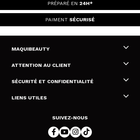
PRÉPARÉ EN
24H*
PAIMENT
SÉCURISÉ
MAQUIBEAUTY
Qui sommes nous
ATTENTION AU CLIENT
Emploi
Livraison & retour
SÉCURITÉ ET CONFIDENTIALITÉ
Cartes-cadeaux
Rétractation / Retours
Conditions et confidentialité
LIENS UTILES
Modes de paiement
Politique de confidentialité
Contact
Politique de cookies
SUIVEZ-NOUS
Résolution de litige en ligne (ODR)