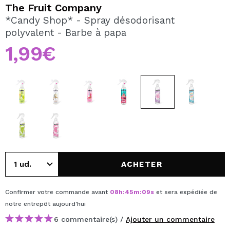
JE VEUX M'INSCRIRE
The Fruit Company
*Candy Shop* - Spray désodorisant
En créant un compte sur Maquibeauty.fr vous pourrez
polyvalent - Barbe à papa
effectuer vos achats rapidement, vérifier l'état de vos
commandes et consulter vos opérations précédentes.
1,99€
CRÉER UN COMPTE
ACHETER
Confirmer votre commande avant
08
h
:
45
m
:
09
s
et sera expédiée de
notre entrepôt
aujourd'hui
6 commentaire(s) /
Ajouter un commentaire