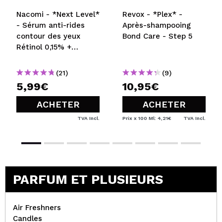
Nacomi - *Next Level*
Revox - *Plex* -
- Sérum anti-rides
Après-shampooing
contour des yeux
Bond Care - Step 5
Rétinol 0,15% +
Bakuchiol 1%
(21)
(9)
5,99€
10,95€
ACHETER
ACHETER
TVA Incl.
Prix x 100 Ml: 4,21€
TVA Incl.
PARFUM ET PLUSIEURS
Air Freshners
Candles