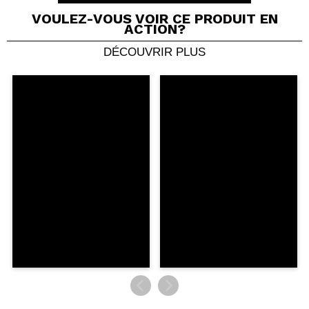
VOULEZ-VOUS VOIR CE PRODUIT EN
ACTION?
DÉCOUVRIR PLUS
Partager une vidéo ou une photo
Votre vidéo pourrait être la première. Imaginez...
Recommandez-vous cet achat?
Oui
Non
5/5
ENVOYER