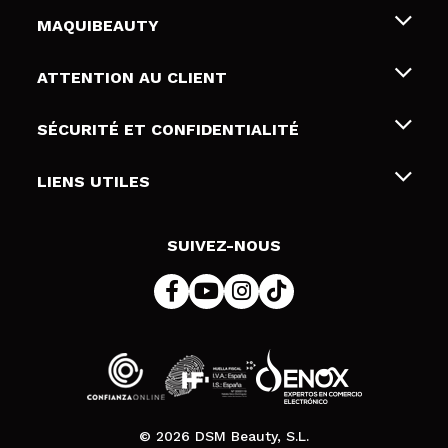
MAQUIBEAUTY
Qui sommes nous
ATTENTION AU CLIENT
Emploi
Livraison & retour
SÉCURITÉ ET CONFIDENTIALITÉ
Cartes-cadeaux
Rétractation / Retours
Conditions et confidentialité
LIENS UTILES
Modes de paiement
Politique de confidentialité
Contact
Politique de cookies
SUIVEZ-NOUS
Résolution de litige en ligne (ODR)
© 2026 DSM Beauty, S.L.