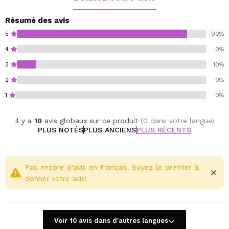
Vegan.
Résumé des avis
Cruelty free.
5
90%
4
0%
3
10%
2
0%
1
0%
Il y a
10
avis globaux sur ce produit
(0 dans votre langue)
PLUS NOTÉS
PLUS ANCIENS
PLUS RÉCENTS
Pas encore d'avis en français. Soyez le premier à
donner votre avis!
Voir 10 avis dans d'autres langues