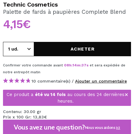
JE VEUX M'INSCRIRE
Technic Cosmetics
Palette de fards à paupières Complete Blend
En créant un compte sur Maquibeauty.fr vous pourrez
effectuer vos achats rapidement, vérifier l'état de vos
4,15€
commandes et consulter vos opérations précédentes.
CRÉER UN COMPTE
ACHETER
Confirmer votre commande avant
08
h
:
14
m
:
37
s
et sera expédiée de
notre entrepôt
matin
10 commentaire(s) /
Ajouter un commentaire
Ce produit a
été vu 14 fois
au cours des 24 dernières
heures.
Contenu: 30.00 gr
Prix x 100 Gr: 13,83€
Vous avez une question?
Nous vous aidons
ici