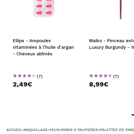
Ellips - Ampoules
Maiko - Pinceau es
vitaminées à l'huile d'argan
Luxury Burgundy - 1
- Cheveux abîmés
(7)
(7)
2,49€
8,99€
ACCUEIL
>
MAQUILLAGE
>
YEUX
>
FARDS À PAUPIÈRES
>
PALETTES DE FARD