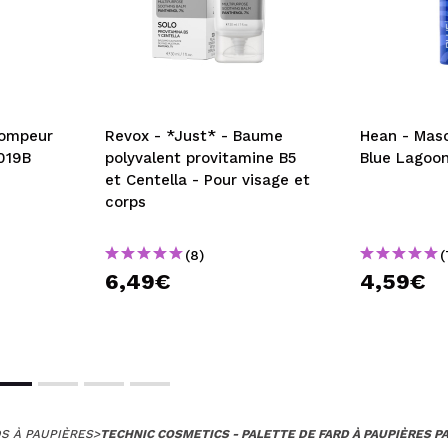
tompeur
Revox - *Just* - Baume
Hean - Masc
019B
polyvalent provitamine B5
Blue Lagoo
et Centella - Pour visage et
corps
(8)
(
6,49€
4,59€
S À PAUPIÈRES
>
TECHNIC COSMETICS - PALETTE DE FARD À PAUPIÈRES P