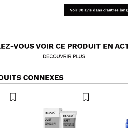
Voir 30 avis dans d'autres lan
EZ-VOUS VOIR CE PRODUIT EN AC
Partager une vidéo ou une photo
Votre vidéo pourrait être la première. Imaginez...
DÉCOUVRIR PLUS
5/
cet achat?
Oui
Non
DUITS CONNEXES
OYER