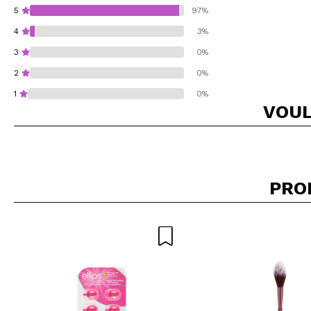
5
97%
4
3%
3
0%
2
0%
1
0%
VOUL
Recommandez-vous 
PRO
ENV