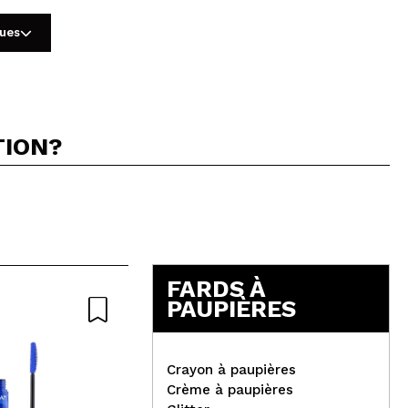
gues
TION?
5
FARDS À
PAUPIÈRES
Naturel
Crayon à paupières
Crème à paupières