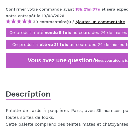
MAQUIFARMA
Confirmer votre commande avant
18
h
:
21
m
:
37
s
et sera expéd
notre entrepôt
le 10/08/2026
KOREA ZONE
30 commentaire(s) /
Ajouter un commentaire
TRAVEL SIZE
Ce produit a été
vendu 5 fois
au cours des 24 dernières
NATURE
Ce produit a
été vu 21 fois
au cours des 24 dernières h
OFFRES
Vous avez une question?
Nous vous aidons
ic
OUTLET
ILS SONT REVENUS!
BIENTÔT DISPONIBLE
Description
BLOG
Palette de fards à paupières Paris, avec 35 nuances po
toutes sortes de looks.
Cette palette comprend des teintes mates et chatoyantes