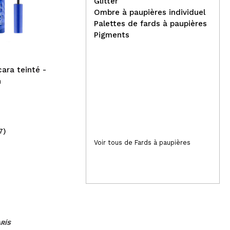
Glitter
Ombre à paupières individuel
Book and Glow -
Palettes de fards à paupières
*Remarkable Worlds* -
Tec
Pigments
Bougie de soja végétalienne
de 
- Rhysand
Mul
Enh
ara teinté -
n
7)
(5)
18,00€
4,
Voir tous de Fards à paupières
ARÍS