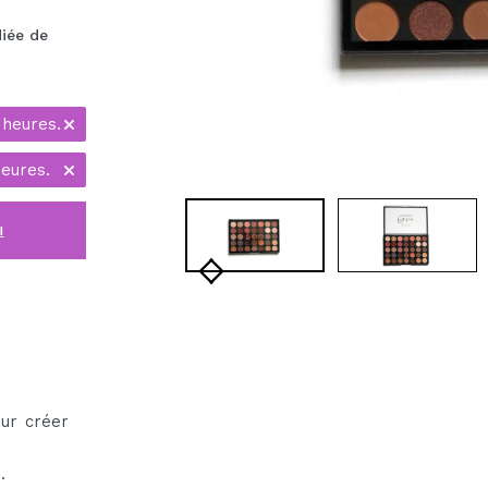
iée de
 heures.
eures.
i
ur créer
.