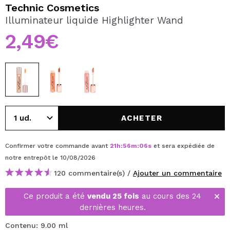
JE VEUX M'INSCRIRE
Technic Cosmetics
Illuminateur liquide Highlighter Wand
En créant un compte sur Maquibeauty.fr vous pourrez
effectuer vos achats rapidement, vérifier l'état de vos
2,49€
commandes et consulter vos opérations précédentes.
CRÉER UN COMPTE
ACHETER
Confirmer votre commande avant
21
h
:
56
m
:
05
s
et sera expédiée de
notre entrepôt
le 10/08/2026
120 commentaire(s) /
Ajouter un commentaire
Ce produit a été
vendu 25 fois
au cours des 24
dernières heures.
Contenu: 9.00 ml