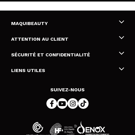
MAQUIBEAUTY
Qui sommes nous
ATTENTION AU CLIENT
Emploi
Livraison & retour
SÉCURITÉ ET CONFIDENTIALITÉ
Cartes-cadeaux
Rétractation / Retours
Conditions et confidentialité
LIENS UTILES
Modes de paiement
Politique de confidentialité
Contact
Politique de cookies
SUIVEZ-NOUS
Résolution de litige en ligne (ODR)