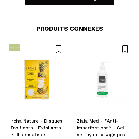
PRODUITS CONNEXES
Partager une vidéo ou une photo
Votre vidéo pourrait être la première. Imaginez...
Naturel
Recommandez-vous cet achat?
Oui
Non
5/5
ENVOYER
Iroha Nature - Disques
Ziaja Med - *Anti-
Tonifiants - Exfoliants
imperfections* - Gel
et Illuminateurs
nettoyant visage pour