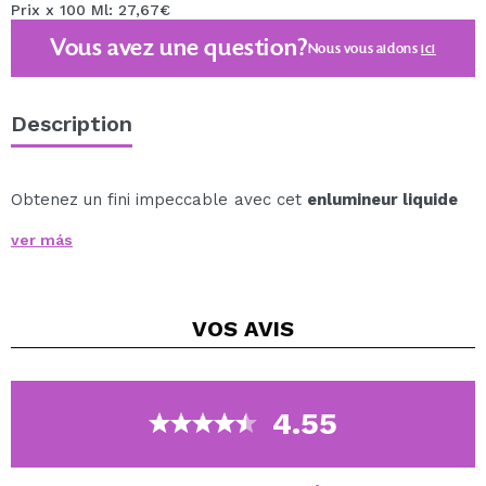
Prix x 100 Ml: 27,67€
Vous avez une question?
Nous vous aidons
ici
Description
Obtenez un fini impeccable avec cet
enlumineur liquide
Highlighter Wand de Technic Cosmetics
!
ver más
Un illuminateur à la texture fluide dans un ton
champagne qui s'adapte parfaitement à toutes les
carnations.
VOS
AVIS
Illuminez le visage et mettez en valeur les zones que
vous souhaitez, telles que les pommettes, les clavicules
et l'arc de Cupidon.
4.55
Ajoutez l'éclat dont vous avez besoin à votre makeup !