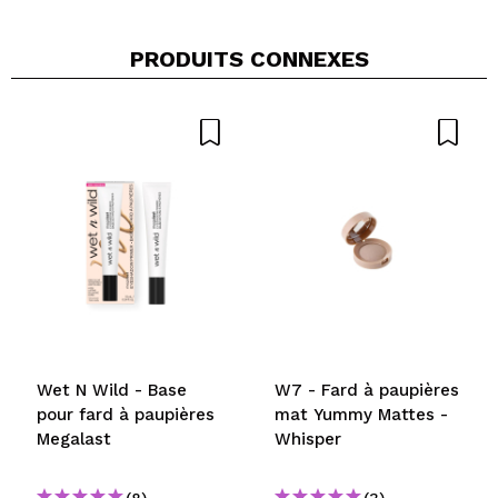
PRODUITS CONNEXES
Partager une vidéo ou une photo
Votre vidéo pourrait être la première. Imaginez...
Recommandez-vous cet achat?
Oui
Non
5/5
ENVOYER
Wet N Wild - Base
W7 - Fard à paupières
pour fard à paupières
mat Yummy Mattes -
Megalast
Whisper
(8)
(3)