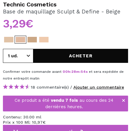
JE VEUX M'INSCRIRE
Technic Cosmetics
Base de maquillage Sculpt & Define - Beige
En créant un compte sur Maquibeauty.fr vous pourrez
effectuer vos achats rapidement, vérifier l'état de vos
3,29€
commandes et consulter vos opérations précédentes.
CRÉER UN COMPTE
ACHETER
Confirmer votre commande avant
00
h
:
28
m
:
54
s
et sera expédiée de
notre entrepôt
matin
18 commentaire(s) /
Ajouter un commentaire
Ce produit a été
vendu 7 fois
au cours des 24
dernières heures.
Contenu: 30.00 ml
Prix x 100 Ml: 10,97€