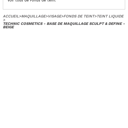
Voir tous de Fonds de teint
ACCUEIL
>
MAQUILLAGE
>
VISAGE
>
FONDS DE TEINT
>
TEINT LIQUIDE
>
TECHNIC COSMETICS - BASE DE MAQUILLAGE SCULPT & DEFINE -
BEIGE