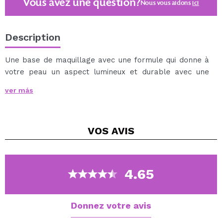
Vous avez une question?
Nous vous aidons
ici
Description
Une base de maquillage avec une formule qui donne à
votre peau un aspect lumineux et durable avec une
couverture moyenne avec un fini mat.
ver más
Appliquer la quantité désirée et mélanger avec un
pinceau, une éponge ou avec vos doigts.
Vegan.
VOS
AVIS
4.65
Donnez votre avis