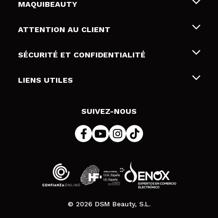
MAQUIBEAUTY
Qui sommes nous
ATTENTION AU CLIENT
Emploi
Livraison & retour
SÉCURITÉ ET CONFIDENTIALITÉ
Cartes-cadeaux
Rétractation / Retours
Conditions et confidentialité
LIENS UTILES
Modes de paiement
Politique de confidentialité
Contact
Politique de cookies
SUIVEZ-NOUS
Résolution de litige en ligne (ODR)
© 2026 DSM Beauty, S.L.