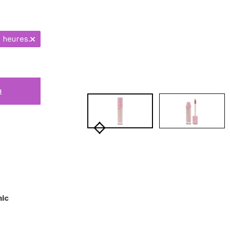
 heures.
i
nic