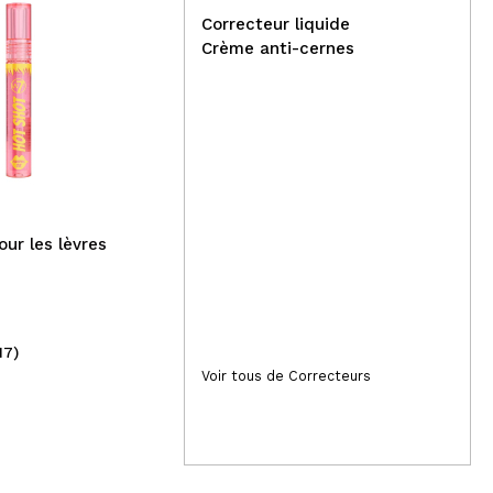
Correcteur liquide
Crème anti-cernes
Saphir - Eau de Parfum
Revolu
pour femme 30ml - Cool de
Str
Saphir
Eye
our les lèvres
17)
(1)
3,19€
Voir tous de Correcteurs
4