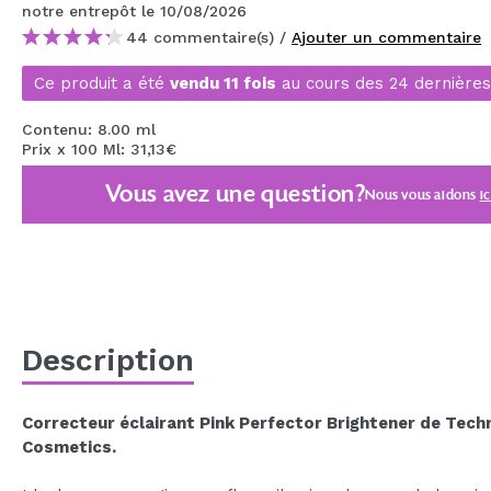
notre entrepôt
le 10/08/2026
MAQUIFARMA
44 commentaire(s) /
Ajouter un commentaire
KOREA ZONE
Ce produit a été
vendu 11 fois
au cours des 24 dernières
TRAVEL SIZE
Contenu: 8.00 ml
NATURE
Prix x 100 Ml: 31,13€
Vous avez une question?
Nous vous aidons
ic
OFFRES
OUTLET
ILS SONT REVENUS!
BIENTÔT DISPONIBLE
Description
BLOG
Correcteur éclairant Pink Perfector Brightener de Tech
Cosmetics.