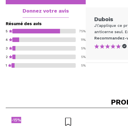
Donnez votre avis
Dubois
Résumé des avis
J\'applique ce p
5
75%
anticerne seul. 
Recommandez-vo
4
11%
|
3
5%
2
5%
1
5%
Recommandez-vous 
PRO
ENV
-15%