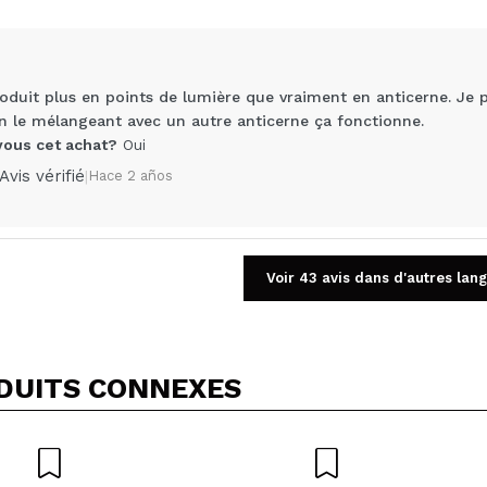
roduit plus en points de lumière que vraiment en anticerne. Je
En le mélangeant avec un autre anticerne ça fonctionne.
us cet achat?
Oui
Avis vérifié
|
Hace 2 años
Voir 43 avis dans d'autres lan
Partager une vidéo ou une photo
Votre vidéo pourrait être la première. Imaginez...
5/
cet achat?
Oui
Non
DUITS CONNEXES
OYER