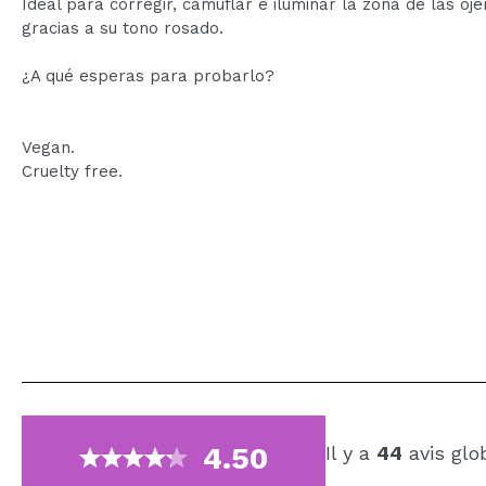
Ideal para corregir, camuflar e iluminar la zona de las oje
gracias a su tono rosado.
¿A qué esperas para probarlo?
Vegan.
Cruelty free.
4.50
Il y a
44
avis glo