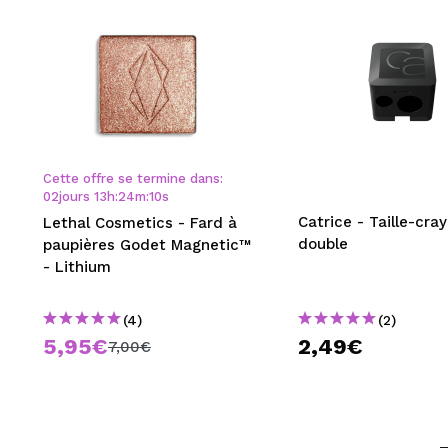
Cette offre se termine dans:
02
jours
13
h
:
24
m
:
09
s
Catrice - Taille-cra
Lethal Cosmetics - Fard à
double
paupières Godet Magnetic™
- Lithium
(4)
(2)
5,95€
2,49€
7,00€