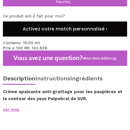
heures.
Ce produit est-il fait pour moi?
Activez votre match personnalisé ›
Contenu: 15.00 ml
Prix x 100 Ml: 123,93€
Vous avez une question?
Nous vous aidons
ici
Description
Instructions
Ingrédients
Crème apaisante anti-grattage pour les paupières et
le contour des yeux Palpebral de SVR.
Apaisez vos yeux avec une formule hypoallergénique
ver más
efficace et agréable à utiliser.
Cette crème assure 4 actions en un seul geste : calme
les irritations et les démangeaisons, atténue les