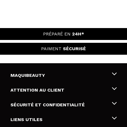
PRÉPARÉ EN
24H*
PAIMENT
SÉCURISÉ
MAQUIBEAUTY
Qui sommes nous
ATTENTION AU CLIENT
Emploi
Livraison & retour
SÉCURITÉ ET CONFIDENTIALITÉ
Cartes-cadeaux
Rétractation / Retours
Conditions et confidentialité
LIENS UTILES
Modes de paiement
Politique de confidentialité