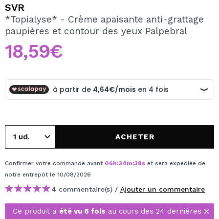
JE VEUX M'INSCRIRE
SVR
*Topialyse* - Crème apaisante anti-grattage
En créant un compte sur Maquibeauty.fr vous pourrez
paupières et contour des yeux Palpebral
effectuer vos achats rapidement, vérifier l'état de vos
commandes et consulter vos opérations précédentes.
18,59€
CRÉER UN COMPTE
ACHETER
Confirmer votre commande avant
06
h
:
34
m
:
38
s
et sera expédiée de
notre entrepôt
le 10/08/2026
4 commentaire(s) /
Ajouter un commentaire
Ce produit a
été vu 6 fois
au cours des 24 dernières