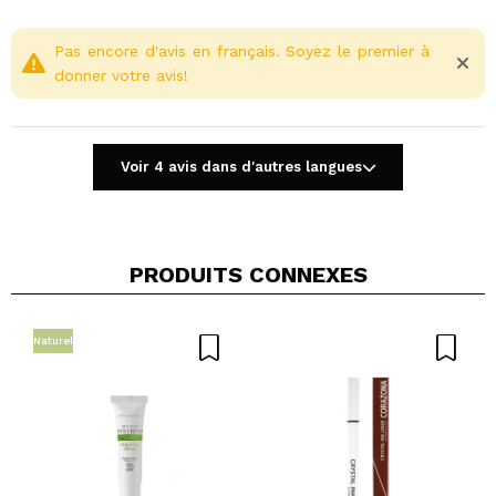
ophtalmologique sur peaux hypersensibles et
polyallergiques.
Pas encore d'avis en français. Soyez le premier à
Convient aux porteurs de lentilles de contact.
donner votre avis!
Hypoallergénique. Pas de parfum.
Voir 4 avis dans d'autres langues
PRODUITS CONNEXES
Partager une vidéo ou une photo
Votre vidéo pourrait être la première. Imaginez...
Naturel
Recommandez-vous cet achat?
Oui
Non
5/5
ENVOYER