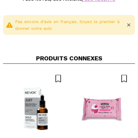
confortable.
Ce soin ultra-concentré s'intègre très facilement dans
toutes les routines, de l'adolescent à l'adulte, pour une
Pas encore d'avis en français. Soyez le premier à
efficacité immédiate et durable cliniquement prouvée.
donner votre avis!
Pour toutes les peaux sensibles à tendance acnéique.
Taches, rougeurs, marques. Dès l'âge de 10 ans.
PRODUITS CONNEXES
Partager une vidéo ou une photo
Votre vidéo pourrait être la première. Imaginez...
Recommandez-vous cet achat?
Oui
Non
5/5
ENVOYER