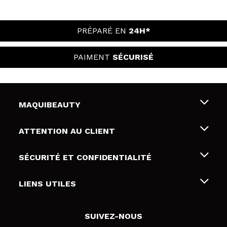
PRÉPARÉ EN
24H*
PAIMENT
SÉCURISÉ
MAQUIBEAUTY
Qui sommes nous
ATTENTION AU CLIENT
Emploi
Livraison & retour
SÉCURITÉ ET CONFIDENTIALITÉ
Cartes-cadeaux
Rétractation / Retours
Conditions et confidentialité
LIENS UTILES
Modes de paiement
Politique de confidentialité
Contact
Politique de cookies
SUIVEZ-NOUS
Résolution de litige en ligne (ODR)