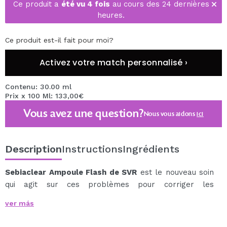
Ce produit a
été vu 4 fois
au cours des 24 dernières
heures.
Ce produit est-il fait pour moi?
Activez votre match personnalisé ›
Contenu: 30.00 ml
Prix x 100 Ml: 133,00€
Vous avez une question?
Nous vous aidons
ici
Description
Instructions
Ingrédients
Sebiaclear Ampoule Flash de SVR
est le nouveau soin
qui agit sur ces problèmes pour corriger les
imperfections en un temps record.
ver más
Nettoie la peau en profondeur et réduit visiblement les
imperfections et rougeurs en un temps record de 8