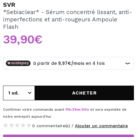
JE VEUX M'INSCRIRE
SVR
*Sebiaclear* - Sérum concentré lissant, anti-
En créant un compte sur Maquibeauty.fr vous pourrez
imperfections et anti-rougeurs Ampoule
effectuer vos achats rapidement, vérifier l'état de vos
commandes et consulter vos opérations précédentes.
Flash
39,90€
CRÉER UN COMPTE
ACHETER
Confirmer votre commande avant
11
h
:
39
m
:
50
s
et sera expédiée de
notre entrepôt
aujourd'hui
0 commentaire(s) /
Ajouter un commentaire