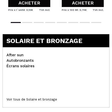
ACHETER
ACHETER
Prix x l´unité: 0,10€
TVA Incl.
Prix x 100 Ml: 0,74€
TVA Incl.
SOLAIRE ET BRONZAGE
After sun
Autobronzants
Écrans solaires
Voir tous de Solaire et bronzage