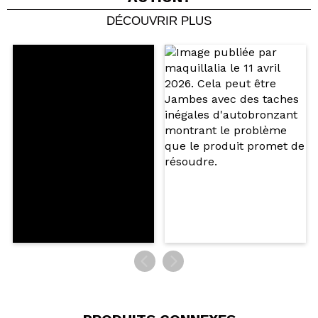
Vegan.
DÉCOUVRIR PLUS
Partager une vidéo ou une photo
Votre vidéo pourrait être la première. Imaginez...
Recommandez-vous cet achat?
Oui
Non
5/5
ENVOYER