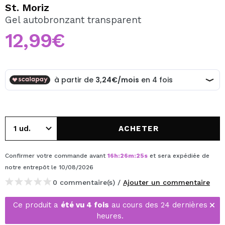
JE VEUX M'INSCRIRE
St. Moriz
Gel autobronzant transparent
En créant un compte sur Maquibeauty.fr vous pourrez
effectuer vos achats rapidement, vérifier l'état de vos
12,99€
commandes et consulter vos opérations précédentes.
CRÉER UN COMPTE
ACHETER
Confirmer votre commande avant
16
h
:
26
m
:
25
s
et sera expédiée de
notre entrepôt
le 10/08/2026
0 commentaire(s) /
Ajouter un commentaire
Ce produit a
été vu 4 fois
au cours des 24 dernières
heures.