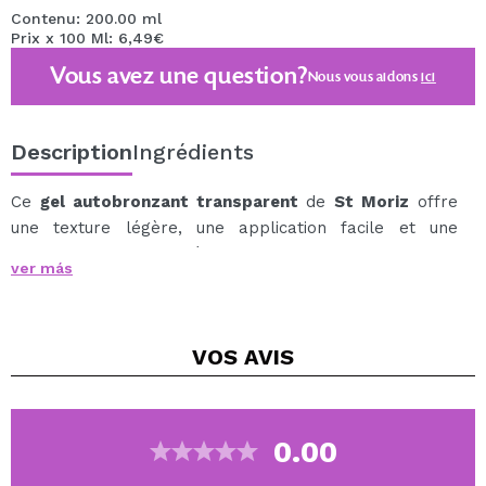
Contenu: 200.00 ml
Prix x 100 Ml: 6,49€
Vous avez une question?
Nous vous aidons
ici
Description
Ingrédients
Ce
gel autobronzant transparent
de
St Moriz
offre
une texture légère, une application facile et une
absorption rapide, idéal pour obtenir un bronzage
ver más
uniforme et naturel sans complications.
Grâce à sa formule transparente, elle empêche tout
transfert de couleur et ne laisse aucune trace sur la
VOS
AVIS
peau ni les vêtements. Une fois appliquée et sèche,
vous pouvez vous habiller immédiatement, le bronzage
se développant progressivement tout au long de la
journée ou de la nuit.
0.00
Idéal pour ceux qui recherchent un résultat pratique et