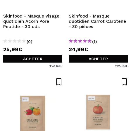
JE VEUX M'INSCRIRE
En créant un compte sur Maquibeauty.fr vous pourrez
Skinfood - Masque visage
Skinfood - Masque
effectuer vos achats rapidement, vérifier l'état de vos
quotidien Acorn Pore
quotidien Carrot Carotene
commandes et consulter vos opérations précédentes.
Peptide - 30 uds
- 30 pièces
(0)
(1)
CRÉER UN COMPTE
25,99€
24,99€
ACHETER
ACHETER
TVA Incl.
TVA Incl.