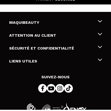
MAQUIBEAUTY
Qui sommes nous
ATTENTION AU CLIENT
Emploi
Livraison & retour
SÉCURITÉ ET CONFIDENTIALITÉ
Cartes-cadeaux
Rétractation / Retours
Conditions et confidentialité
LIENS UTILES
Modes de paiement
Politique de confidentialité
Contact
Politique de cookies
SUIVEZ-NOUS
Résolution de litige en ligne (ODR)