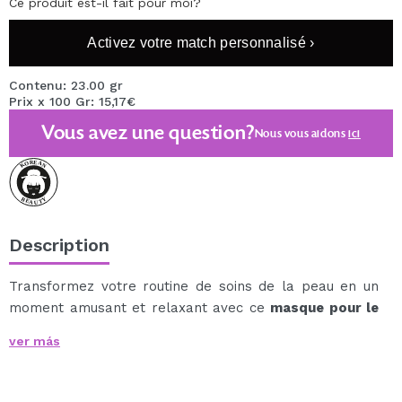
Ce produit est-il fait pour moi?
Activez votre match personnalisé ›
Contenu: 23.00 gr
Prix x 100 Gr: 15,17€
Vous avez une question?
Nous vous aidons
ici
Description
Transformez votre routine de soins de la peau en un
moment amusant et relaxant avec ce
masque pour le
visage en forme de chat de Skin79
.
ver más
Sa formule apaisante est conçue pour équilibrer,
hydrater et soulager la peau dès la première
utilisation, laissant le visage frais et confortable.