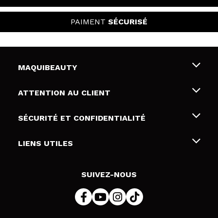
PAIMENT
SÉCURISÉ
MAQUIBEAUTY
Qui sommes nous
ATTENTION AU CLIENT
Emploi
Livraison & retour
SÉCURITÉ ET CONFIDENTIALITÉ
Cartes-cadeaux
Rétractation / Retours
Conditions et confidentialité
LIENS UTILES
Modes de paiement
Politique de confidentialité
Contact
Politique de cookies
SUIVEZ-NOUS
Résolution de litige en ligne (ODR)