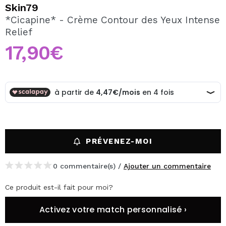
JE VEUX M'INSCRIRE
Skin79
*Cicapine* - Crème Contour des Yeux Intense
En créant un compte sur Maquibeauty.fr vous pourrez
Relief
effectuer vos achats rapidement, vérifier l'état de vos
commandes et consulter vos opérations précédentes.
17,90€
CRÉER UN COMPTE
PRÉVENEZ-MOI
0 commentaire(s) /
Ajouter un commentaire
Ce produit est-il fait pour moi?
Activez votre match personnalisé ›