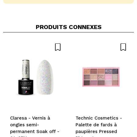
PRODUITS CONNEXES
Partager une vidéo ou une photo
Votre vidéo pourrait être la première. Imaginez...
Recommandez-vous cet achat?
Oui
Non
5/5
ENVOYER
Claresa - Vernis à
Technic Cosmetics -
ongles semi-
Palette de fards à
permanent Soak off -
paupières Pressed