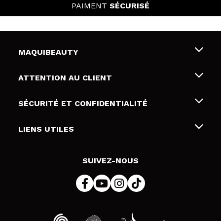
PAIMENT
SÉCURISÉ
MAQUIBEAUTY
Qui sommes nous
ATTENTION AU CLIENT
Emploi
Livraison & retour
SÉCURITÉ ET CONFIDENTIALITÉ
Cartes-cadeaux
Rétractation / Retours
Conditions et confidentialité
LIENS UTILES
Modes de paiement
Politique de confidentialité
Contact
Politique de cookies
SUIVEZ-NOUS
Résolution de litige en ligne (ODR)