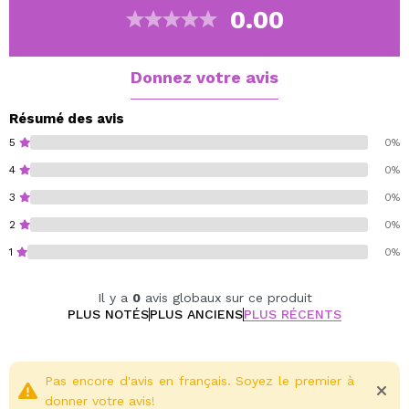
0.00
Donnez votre avis
Résumé des avis
5
0%
4
0%
3
0%
2
0%
1
0%
Il y a
0
avis globaux sur ce produit
PLUS NOTÉS
PLUS ANCIENS
PLUS RÉCENTS
Pas encore d'avis en français. Soyez le premier à
donner votre avis!