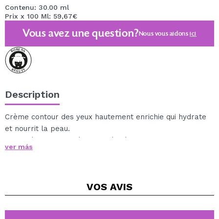
Contenu: 30.00 ml
Prix x 100 Ml: 59,67€
Vous avez une question?
Nous vous aidons
ici
Description
Crème contour des yeux hautement enrichie qui hydrate
et nourrit la peau.
Formulé avec 5 ingrédients dérivés de centella asiatica,
ver más
qui aide à apaiser et régénérer la peau, et des aiguilles
de pin de Jeju, qui fournissent des antioxydants qui
combattent les signes du vieillissement.
VOS
AVIS
Texture légère avec une douce couleur verte grâce à
ses ingrédients naturels.