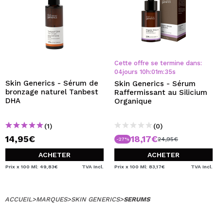
Cette offre se termine dans:
04
jours
10
h
:
01
m
:
34
s
Skin Generics - Sérum de
Skin Generics - Sérum
bronzage naturel Tanbest
Raffermissant au Silicium
DHA
Organique
(1)
(0)
14,95€
18,17€
24,95€
-27%
ACHETER
ACHETER
Prix x 100 Ml: 49,83€
TVA Incl.
Prix x 100 Ml: 83,17€
TVA Incl.
ACCUEIL
>
MARQUES
>
SKIN GENERICS
>
SERUMS