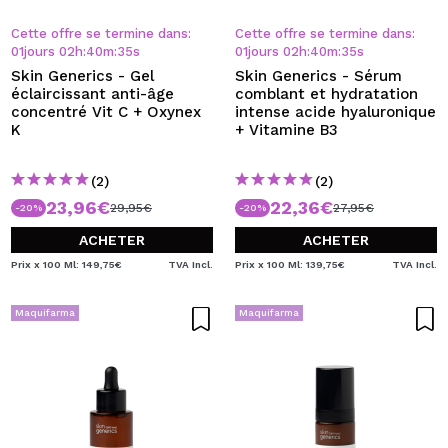
Cette offre se termine dans:
Cette offre se termine dans:
01
jours
02
h
:
40
m
:
34
s
01
jours
02
h
:
40
m
:
34
s
Skin Generics - Gel
Skin Generics - Sérum
éclaircissant anti-âge
comblant et hydratation
concentré Vit C + Oxynex
intense acide hyaluronique
K
+ Vitamine B3
(2)
(2)
23,96€
22,36€
29,95€
27,95€
-20%
-20%
ACHETER
ACHETER
Prix x 100 Ml: 149,75€
TVA Incl.
Prix x 100 Ml: 139,75€
TVA Incl.
Maquifarma
Maquifarma