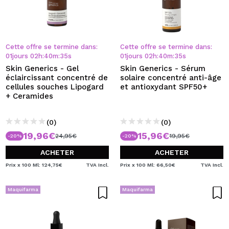
Cette offre se termine dans:
Cette offre se termine dans:
01
jours
02
h
:
40
m
:
34
s
01
jours
02
h
:
40
m
:
34
s
Skin Generics - Gel
Skin Generics - Sérum
éclaircissant concentré de
solaire concentré anti-âge
cellules souches Lipogard
et antioxydant SPF50+
+ Ceramides
(0)
(0)
19,96€
15,96€
24,95€
19,95€
-20%
-20%
ACHETER
ACHETER
Prix x 100 Ml: 124,75€
TVA Incl.
Prix x 100 Ml: 66,50€
TVA Incl.
Maquifarma
Maquifarma