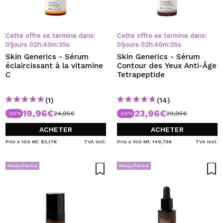
Cette offre se termine dans:
Cette offre se termine dans:
01
jours
02
h
:
40
m
:
34
s
01
jours
02
h
:
40
m
:
34
s
Skin Generics - Sérum
Skin Generics - Sérum
éclaircissant à la vitamine
Contour des Yeux Anti-Âge
C
Tetrapeptide
(1)
(14)
19,96€
23,96€
24,95€
29,95€
-20%
-20%
ACHETER
ACHETER
Prix x 100 Ml: 83,17€
TVA Incl.
Prix x 100 Ml: 149,75€
TVA Incl.
Maquifarma
Maquifarma