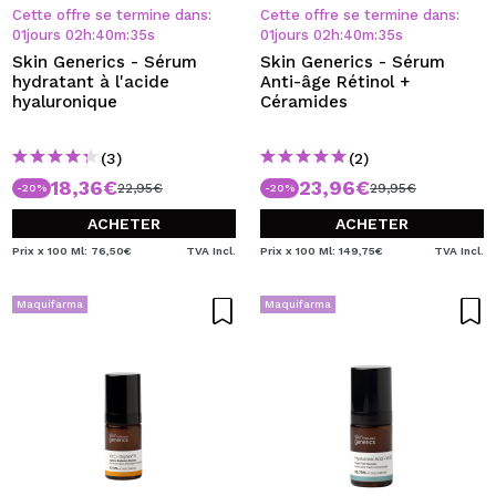
JE VEUX M'INSCRIRE
Cette offre se termine dans:
Cette offre se termine dans:
01
jours
02
h
:
40
m
:
34
s
01
jours
02
h
:
40
m
:
34
s
En créant un compte sur Maquibeauty.fr vous pourrez
Skin Generics - Sérum
Skin Generics - Sérum
effectuer vos achats rapidement, vérifier l'état de vos
hydratant à l'acide
Anti-âge Rétinol +
commandes et consulter vos opérations précédentes.
hyaluronique
Céramides
(3)
(2)
CRÉER UN COMPTE
18,36€
23,96€
22,95€
29,95€
-20%
-20%
ACHETER
ACHETER
Prix x 100 Ml: 76,50€
TVA Incl.
Prix x 100 Ml: 149,75€
TVA Incl.
Maquifarma
Maquifarma