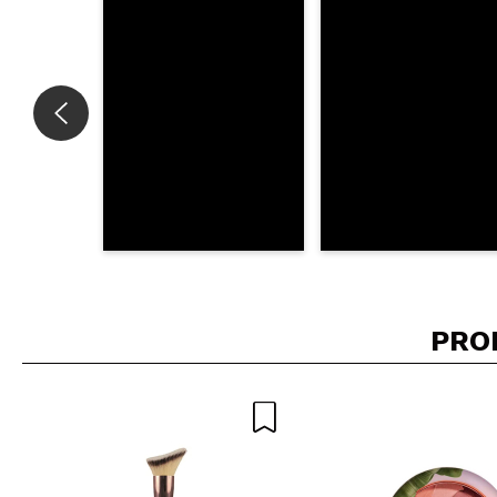
ENV
PRO