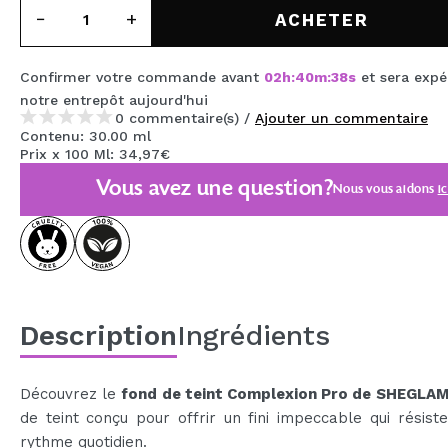
MAQUIFARMA
ACHETER
KOREA ZONE
Confirmer votre commande avant
02
h
:
40
m
:
37
s
et sera expé
TRAVEL SIZE
notre entrepôt
aujourd'hui
0 commentaire(s) /
Ajouter un commentaire
NATURE
Contenu: 30.00 ml
Prix x 100 Ml: 34,97€
Vous avez une question?
Nous vous aidons
ic
OFFRES
OUTLET
ILS SONT REVENUS!
BIENTÔT DISPONIBLE
Description
Ingrédients
BLOG
Découvrez le
fond de teint Complexion Pro de SHEGLA
de teint conçu pour offrir un fini impeccable qui résist
rythme quotidien.