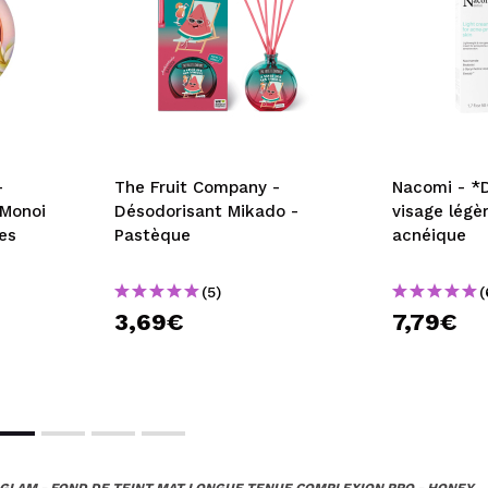
-
The Fruit Company -
Nacomi - *
 Monoi
Désodorisant Mikado -
visage légè
es
Pastèque
acnéique
(5)
(
3,69€
7,79€
GLAM - FOND DE TEINT MAT LONGUE TENUE COMPLEXION PRO - HONEY