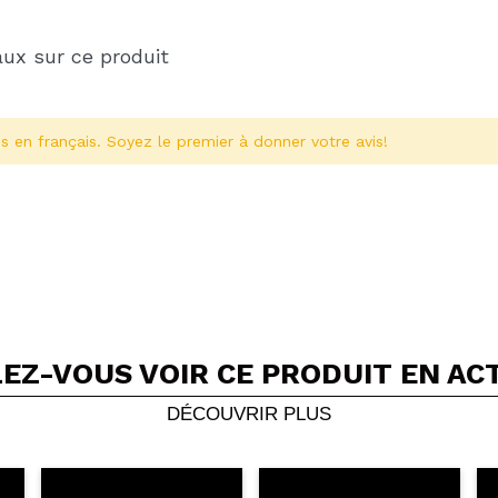
aux sur ce produit
s en français. Soyez le premier à donner votre avis!
EZ-VOUS VOIR CE PRODUIT EN AC
Partager une vidéo ou une photo
Votre vidéo pourrait être la première. Imaginez...
DÉCOUVRIR PLUS
5/
cet achat?
Oui
Non