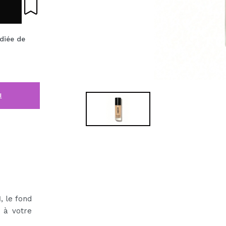
diée de
i
M
, le fond
e à votre