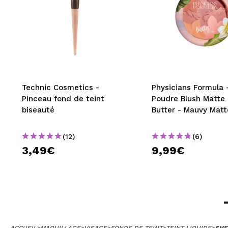
Technic Cosmetics -
Physicians Formula 
Pinceau fond de teint
Poudre Blush Matte
biseauté
Butter - Mauvy Matt
(12)
(6)
3,49€
9,99€
ACCUEIL
>
MAQUILLAGE
>
VISAGE
>
FONDS DE TEINT
>
TEINT LIQUIDE
>
SHE