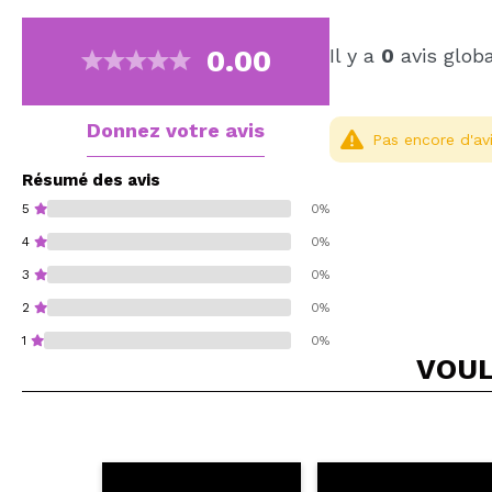
0.00
Il y a
0
avis glob
Donnez votre avis
Pas encore d'avi
Résumé des avis
5
0%
4
0%
3
0%
2
0%
1
0%
VOUL
Recommandez-vous 