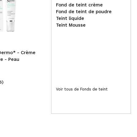
Fond de teint crème
Fond de teint de poudre
Saphir - Eau de Parfum
Teint liquide
pour femme 30ml - Cool de
Mon
Teint Mousse
Saphir
Hea
Nut
Hya
Dermo* - Crème
re - Peau
6)
(1)
3,19€
2,
Voir tous de Fonds de teint