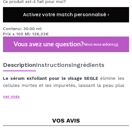
Ce produit est-il fait pour moi?
Activez votre match personnalisé ›
Contenu: 30.00 ml
Prix x 100 Ml: 136,33€
Vous avez une question?
Nous vous aidons
ici
Description
Instructions
Ingrédients
Le sérum exfoliant pour le visage SEGLE
élimine les
cellules mortes et les impuretés, laissant la peau plus
douce et plus lisse.
ver más
Il laisse la peau très lumineuse, améliore la texture et
l'apparence des pores, en plus d'affiner la peau.
Éclaircit les taches superficielles causées par le soleil
VOS
AVIS
et unifie le teint.
Élimine les marques et cicatrices d'acné et adoucit les