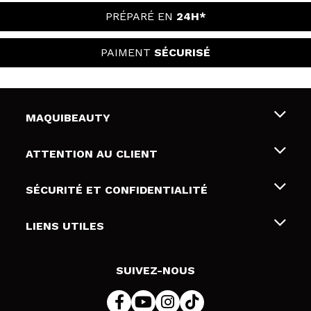
PRÉPARÉ EN
24H*
PAIMENT
SÉCURISÉ
MAQUIBEAUTY
Qui sommes nous
ATTENTION AU CLIENT
Emploi
Livraison & retour
SÉCURITÉ ET CONFIDENTIALITÉ
Cartes-cadeaux
Rétractation / Retours
Conditions et confidentialité
LIENS UTILES
Modes de paiement
Politique de confidentialité
Contact
Politique de cookies
SUIVEZ-NOUS
Résolution de litige en ligne (ODR)