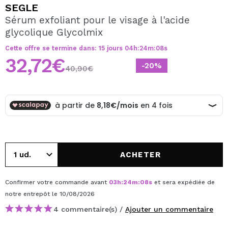
JE VEUX M'INSCRIRE
SEGLE
Sérum exfoliant pour le visage à l'acide
En créant un compte sur Maquibeauty.fr vous pourrez
glycolique Glycolmix
effectuer vos achats rapidement, vérifier l'état de vos
commandes et consulter vos opérations précédentes.
Cette offre se termine dans:
15
jours
04
h
:
24
m
:
08
s
32,72€
-20%
40,90€
CRÉER UN COMPTE
ACHETER
Confirmer votre commande avant
03
h
:
24
m
:
08
s
et sera expédiée de
notre entrepôt
le 10/08/2026
4 commentaire(s) /
Ajouter un commentaire