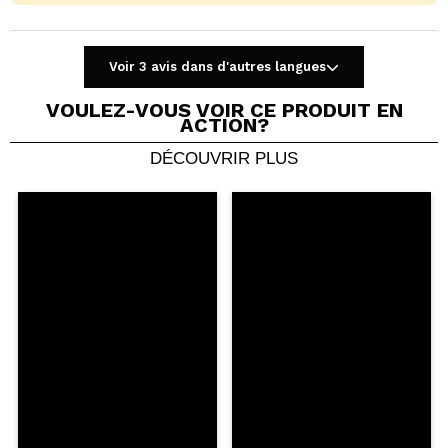
Voir 3 avis dans d'autres langues
VOULEZ-VOUS VOIR CE PRODUIT EN
ACTION?
DÉCOUVRIR PLUS
Partager une vidéo ou une photo
Votre vidéo pourrait être la première. Imaginez...
Recommandez-vous cet achat?
Oui
Non
5/5
ENVOYER