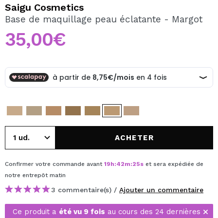
JE VEUX M'INSCRIRE
Saigu Cosmetics
Base de maquillage peau éclatante - Margot
En créant un compte sur Maquibeauty.fr vous pourrez
effectuer vos achats rapidement, vérifier l'état de vos
35,00€
commandes et consulter vos opérations précédentes.
CRÉER UN COMPTE
ACHETER
Confirmer votre commande avant
19
h
:
42
m
:
25
s
et sera expédiée de
notre entrepôt
matin
3 commentaire(s) /
Ajouter un commentaire
Ce produit a
été vu 9 fois
au cours des 24 dernières