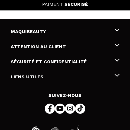
PAIMENT
SÉCURISÉ
MAQUIBEAUTY
Qui sommes nous
ATTENTION AU CLIENT
Emploi
Livraison & retour
SÉCURITÉ ET CONFIDENTIALITÉ
Cartes-cadeaux
Rétractation / Retours
Conditions et confidentialité
LIENS UTILES
Modes de paiement
Politique de confidentialité
Contact
Politique de cookies
SUIVEZ-NOUS
Résolution de litige en ligne (ODR)