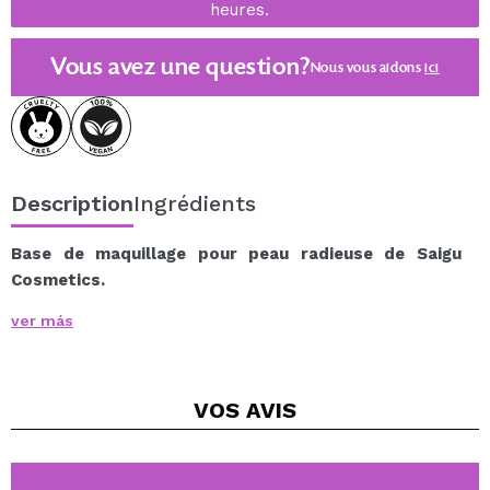
heures.
Vous avez une question?
Nous vous aidons
ici
Description
Ingrédients
Base de maquillage pour peau radieuse de Saigu
Cosmetics.
Ce fond de teint fluide glisse doucement sur votre
ver más
visage comme s'il était une extension naturelle de votre
peau.
Sa texture est si légère et crémeuse que vous
VOS
AVIS
remarquerez à peine que vous portez quoi que ce soit.
Ainsi, quelques secondes après vous être maquillé, vous
pouvez oublier que vous l'avez fait et profiter de votre