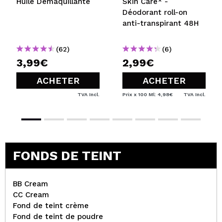
Huile Démaquillante
Skin Care* -
Déodorant roll-on
anti-transpirant 48H
(62)
(6)
3,99€
2,99€
ACHETER
ACHETER
TVA Incl.
Prix x 100 Ml: 4,98€
TVA Incl.
FONDS DE TEINT
BB Cream
CC Cream
Fond de teint crème
Fond de teint de poudre