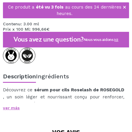
Ce produit a
été vu 3 fois
au cours des 24 dernières
heures.
Contenu: 3.00 ml
Prix x 100 Ml: 996,66€
Vous avez une question?
Nous vous aidons
ici
Description
Ingrédients
Découvrez ce
sérum pour cils Roselash de ROSEGOLD
, un soin léger et nourrissant conçu pour renforcer,
soigner et améliorer visiblement l'apparence des cils.
ver más
Sa formule favorise la croissance naturelle des cils, en
les fortifiant de la racine à la pointe.
De plus, il apporte des nutriments essentiels qui aident