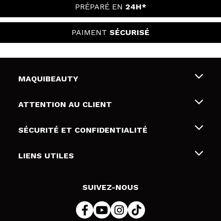
PRÉPARÉ EN
24H*
PAIMENT
SÉCURISÉ
MAQUIBEAUTY
Qui sommes nous
ATTENTION AU CLIENT
Emploi
Livraison & retour
SÉCURITÉ ET CONFIDENTIALITÉ
Cartes-cadeaux
Rétractation / Retours
Conditions et confidentialité
LIENS UTILES
Modes de paiement
Politique de confidentialité
Contact
Politique de cookies
SUIVEZ-NOUS
Résolution de litige en ligne (ODR)