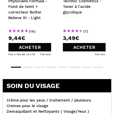
Physicians Formula -
Technic Cosmetics -
Fond de teint +
Toner à l'acide
correcteur Butter
glycolique
Believe it! - Light
(14)
(7)
9,44€
3,49€
ACHETER
ACHETER
Prix x 100 Ml: 31,47€
TVA Incl.
TVA Incl.
SOIN DU VISAGE
Crème pour les yeux / traitement / plusieurs
Cremes pour le visage
Demaquillant et Nettoyants ( Visage/Yeux )