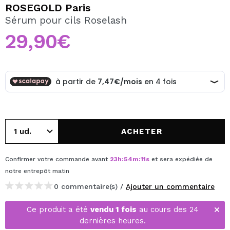
JE VEUX M'INSCRIRE
ROSEGOLD Paris
Sérum pour cils Roselash
En créant un compte sur Maquibeauty.fr vous pourrez
effectuer vos achats rapidement, vérifier l'état de vos
29,90€
commandes et consulter vos opérations précédentes.
CRÉER UN COMPTE
ACHETER
Confirmer votre commande avant
23
h
:
54
m
:
11
s
et sera expédiée de
notre entrepôt
matin
0 commentaire(s) /
Ajouter un commentaire
Ce produit a été
vendu 1 fois
au cours des 24
dernières heures.