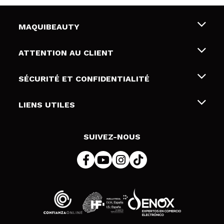
MAQUIBEAUTY
Qui sommes nous
ATTENTION AU CLIENT
Emploi
Livraison & retour
SÉCURITÉ ET CONFIDENTIALITÉ
Cartes-cadeaux
Rétractation / Retours
Conditions et confidentialité
LIENS UTILES
Modes de paiement
Politique de confidentialité
Contact
Politique de cookies
SUIVEZ-NOUS
Résolution de litige en ligne (ODR)