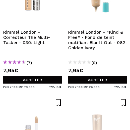
Rimmel London -
Rimmel London - *Kind &
Correcteur The Multi-
Free* - Fond de teint
Tasker - 030: Light
matifiant Blur It Out - 082:
Golden Ivory
(7)
(0)
7,95€
7,95€
ACHETER
ACHETER
Prix x 100 Ml: 79,50€
TVA Incl.
Prix x 100 Ml: 26,50€
TVA Incl.