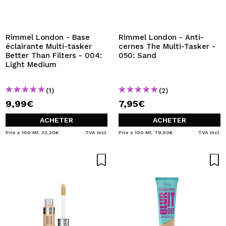
Rimmel London - Base
Rimmel London - Anti-
éclairante Multi-tasker
cernes The Multi-Tasker -
Better Than Filters - 004:
050: Sand
Light Medium
(1)
(2)
9,99€
7,95€
ACHETER
ACHETER
Prix x 100 Ml: 33,30€
TVA Incl.
Prix x 100 Ml: 79,50€
TVA Incl.