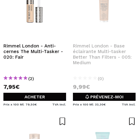
Rimmel London - Anti-
Rimmel London - Base
cernes The Multi-Tasker -
éclairante Multi-tasker
020: Fair
Better Than Filters - 005:
Medium
(2)
(0)
7,95€
9,99€
ACHETER
PRÉVENEZ-MOI
Prix x 100 Ml: 79,50€
TVA Incl.
Prix x 100 Ml: 33,30€
TVA Incl.