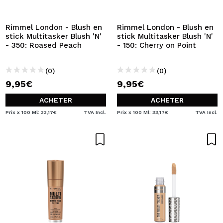
JE VEUX M'INSCRIRE
En créant un compte sur Maquibeauty.fr vous pourrez
Rimmel London - Blush en
Rimmel London - Blush en
effectuer vos achats rapidement, vérifier l'état de vos
stick Multitasker Blush 'N'
stick Multitasker Blush 'N'
commandes et consulter vos opérations précédentes.
- 350: Roased Peach
- 150: Cherry on Point
(0)
(0)
CRÉER UN COMPTE
9,95€
9,95€
ACHETER
ACHETER
Prix x 100 Ml: 33,17€
TVA Incl.
Prix x 100 Ml: 33,17€
TVA Incl.