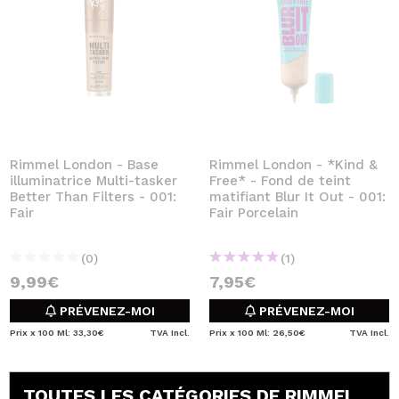
Rimmel London - Base
Rimmel London - *Kind &
illuminatrice Multi-tasker
Free* - Fond de teint
Better Than Filters - 001:
matifiant Blur It Out - 001:
Fair
Fair Porcelain
(0)
(1)
9,99€
7,95€
PRÉVENEZ-MOI
PRÉVENEZ-MOI
Prix x 100 Ml: 33,30€
TVA Incl.
Prix x 100 Ml: 26,50€
TVA Incl.
TOUTES LES CATÉGORIES DE RIMMEL