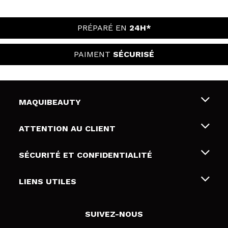
PRÉPARÉ EN
24H*
PAIMENT
SÉCURISÉ
MAQUIBEAUTY
Qui sommes nous
ATTENTION AU CLIENT
Emploi
Livraison & retour
SÉCURITÉ ET CONFIDENTIALITÉ
Cartes-cadeaux
Rétractation / Retours
Conditions et confidentialité
LIENS UTILES
Modes de paiement
Politique de confidentialité
Contact
Politique de cookies
SUIVEZ-NOUS
Résolution de litige en ligne (ODR)