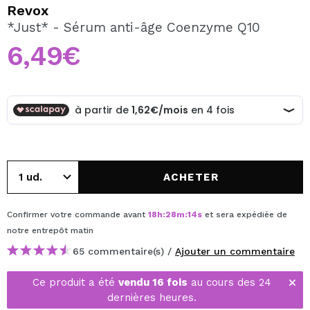
JE VEUX M'INSCRIRE
Revox
*Just* - Sérum anti-âge Coenzyme Q10
En créant un compte sur Maquibeauty.fr vous pourrez
effectuer vos achats rapidement, vérifier l'état de vos
6,49€
commandes et consulter vos opérations précédentes.
CRÉER UN COMPTE
ACHETER
Confirmer votre commande avant
18
h
:
28
m
:
14
s
et sera expédiée de
notre entrepôt
matin
65 commentaire(s) /
Ajouter un commentaire
Ce produit a été
vendu 16 fois
au cours des 24
dernières heures.