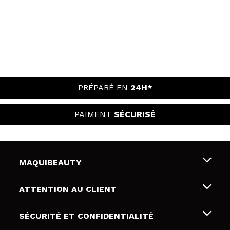
PRÉPARÉ EN
24H*
PAIMENT
SÉCURISÉ
MAQUIBEAUTY
Qui sommes nous
ATTENTION AU CLIENT
Emploi
Livraison & retour
SÉCURITÉ ET CONFIDENTIALITÉ
Cartes-cadeaux
Rétractation / Retours