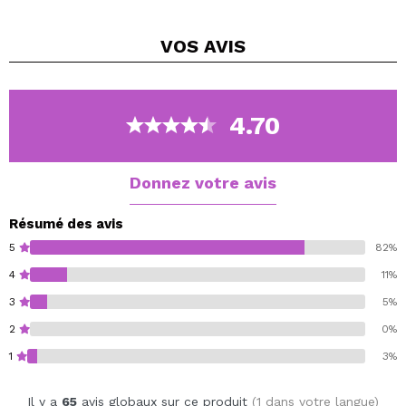
Ce sérum réduit la formation de rides et les effets du
photo-vieillissement, tout en favorisant la génération
VOS
AVIS
de collagène de la peau, créant ainsi une peau ferme
et élastique.
Sans parabens.
4.70
Sans huiles de paraffine et minérales.
Donnez votre avis
Résumé des avis
5
82%
4
11%
3
5%
2
0%
1
3%
Il y a
65
avis globaux sur ce produit
(1 dans votre langue)