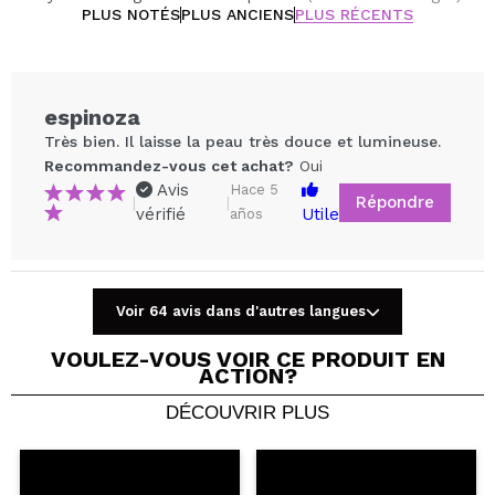
PLUS NOTÉS
PLUS ANCIENS
PLUS RÉCENTS
espinoza
Très bien. Il laisse la peau très douce et lumineuse.
Recommandez-vous cet achat?
Oui
Avis
Hace 5
Répondre
|
|
vérifié
Utile
años
Voir 64 avis dans d'autres langues
Partager une vidéo ou une photo
Votre vidéo pourrait être la première. Imaginez...
VOULEZ-VOUS VOIR CE PRODUIT EN
ACTION?
DÉCOUVRIR PLUS
Recommandez-vous cet achat?
Oui
Non
5/5