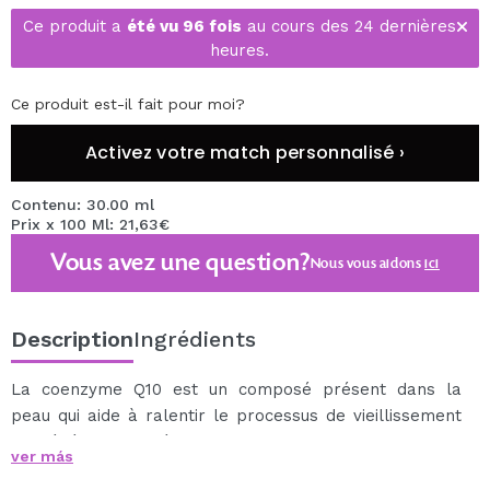
Ce produit a
été vu 96 fois
au cours des 24 dernières
heures.
Ce produit est-il fait pour moi?
Activez votre match personnalisé ›
Contenu: 30.00 ml
Prix x 100 Ml: 21,63€
Vous avez une question?
Nous vous aidons
ici
Description
Ingrédients
La coenzyme Q10 est un composé présent dans la
peau qui aide à ralentir le processus de vieillissement
en générant de l'énergie dans les cellules et en les
ver más
protégeant des radicaux libres.