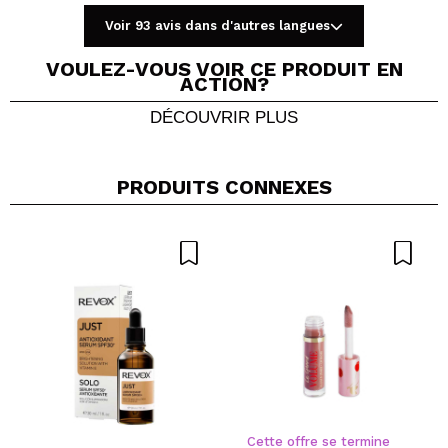
Voir 93 avis dans d'autres langues
VOULEZ-VOUS VOIR CE PRODUIT EN
ACTION?
DÉCOUVRIR PLUS
Partager une vidéo ou une photo
Votre vidéo pourrait être la première. Imaginez...
PRODUITS CONNEXES
Recommandez-vous cet achat?
Oui
Non
5/5
ENVOYER
Cette offre se termine