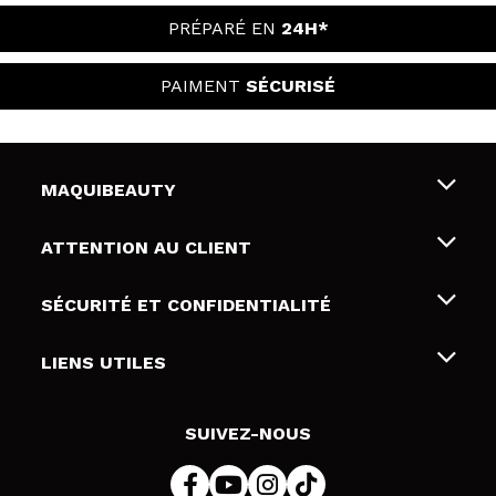
PRÉPARÉ EN
24H*
PAIMENT
SÉCURISÉ
MAQUIBEAUTY
Qui sommes nous
ATTENTION AU CLIENT
Emploi
Livraison & retour
SÉCURITÉ ET CONFIDENTIALITÉ
Cartes-cadeaux
Rétractation / Retours
Conditions et confidentialité
LIENS UTILES
Modes de paiement
Politique de confidentialité
Contact
Politique de cookies
SUIVEZ-NOUS
Résolution de litige en ligne (ODR)