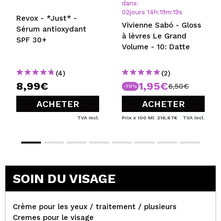
dans:
02
jours
14
h
:
19
m
:
19
s
Revox - *Just* -
Vivienne Sabó - Gloss
Sérum antioxydant
à lèvres Le Grand
SPF 30+
Volume - 10: Datte
(4)
(2)
8,99€
1,95€
6,50€
-70%
ACHETER
ACHETER
TVA Incl.
Prix x 100 Ml: 216,67€
TVA Incl.
SOIN DU VISAGE
Crème pour les yeux / traitement / plusieurs
Cremes pour le visage