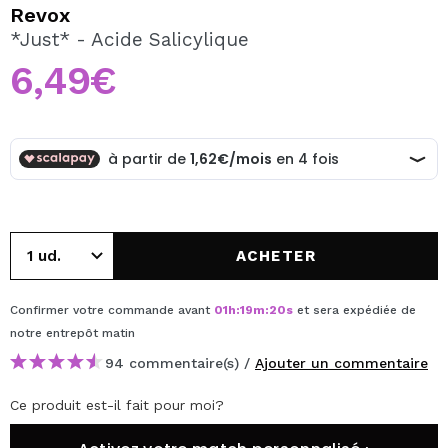
JE VEUX M'INSCRIRE
Revox
*Just* - Acide Salicylique
En créant un compte sur Maquibeauty.fr vous pourrez
effectuer vos achats rapidement, vérifier l'état de vos
6,49€
commandes et consulter vos opérations précédentes.
CRÉER UN COMPTE
ACHETER
Confirmer votre commande avant
01
h
:
19
m
:
20
s
et sera expédiée de
notre entrepôt
matin
94 commentaire(s) /
Ajouter un commentaire
Ce produit est-il fait pour moi?