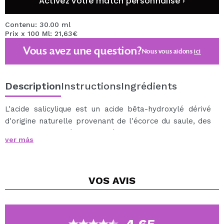
Activez votre match personnalisé ›
Contenu: 30.00 ml
Prix x 100 Ml: 21,63€
Vous avez une question?
Nous vous aidons
ici
Description
Instructions
Ingrédients
L'acide salicylique est un acide bêta-hydroxylé dérivé
d'origine naturelle provenant de l'écorce du saule, des
feuilles de gaulthérie et de l'écorce de bouleau douce.
ver más
Cet acide est un exfoliant efficace qui nettoie en
profondeur car il pénètre dans les pores obstrués de
la peau, éliminant ainsi les cellules mortes et l'excès
VOS
AVIS
de sébum.
Vous obtiendrez un uniforme, une peau fraîche sans
taches.