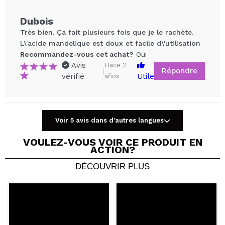
Dubois
Très bien. Ça fait plusieurs fois que je le rachète.
L\'acide mandelique est doux et facile d\'utilisation
Recommandez-vous cet achat?
Oui
Avis
Hace 2
Répondre
|
|
vérifié
Utile
años
Partager une vidéo ou une photo
Voir 5 avis dans d'autres langues
Votre vidéo pourrait être la première. Imaginez...
VOULEZ-VOUS VOIR CE PRODUIT EN
ACTION?
Recommandez-vous cet achat?
Oui
Non
DÉCOUVRIR PLUS
5/5
ENVOYER