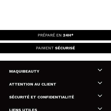
PRÉPARÉ EN
24H*
PAIMENT
SÉCURISÉ
MAQUIBEAUTY
Qui sommes nous
ATTENTION AU CLIENT
Emploi
Livraison & retour
SÉCURITÉ ET CONFIDENTIALITÉ
Cartes-cadeaux
Rétractation / Retours
Conditions et confidentialité
LIENS UTILES
Modes de paiement