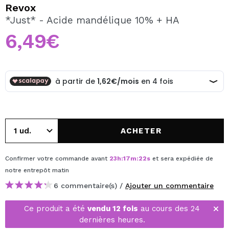
JE VEUX M'INSCRIRE
Revox
*Just* - Acide mandélique 10% + HA
En créant un compte sur Maquibeauty.fr vous pourrez
effectuer vos achats rapidement, vérifier l'état de vos
6,49€
commandes et consulter vos opérations précédentes.
CRÉER UN COMPTE
ACHETER
Confirmer votre commande avant
23
h
:
17
m
:
22
s
et sera expédiée de
notre entrepôt
matin
6 commentaire(s) /
Ajouter un commentaire
Ce produit a été
vendu 12 fois
au cours des 24
dernières heures.