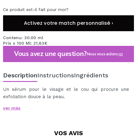
Ce produit est-il fait pour moi?
Activez votre match personnalisé ›
Contenu: 30.00 ml
Prix x 100 Ml: 21,63€
Vous avez une question?
Nous vous aidons
ici
Description
Instructions
Ingrédients
Un sérum pour le visage et le cou qui procure une
exfoliation douce à la peau.
L'acide mandélique est un acide alpha-hydroxy
ver más
aromatique dérivé d'amandes amères et est plus doux
que les autres AHA tels que l'acide glycolique.
Élimine les cellules mortes de la peau, procurant une
VOS
AVIS
peau plus fraîche et améliorant sa texture.