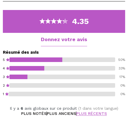
En participant à la synthèse du collagène, l'acide
contribue à réduire les effets du vieillissement
prématuré sur la peau.
4.35
Le produit est spécialement formulé pour les peaux
rugueuses, les pores dilatés, les ridules et les rides.
Il convient aux peaux sensibles et sujettes à l'acné.
Donnez votre avis
Résumé des avis
5
50%
4
33%
3
17%
2
0%
1
0%
Il y a
6
avis globaux sur ce produit
(1 dans votre langue)
PLUS NOTÉS
PLUS ANCIENS
PLUS RÉCENTS