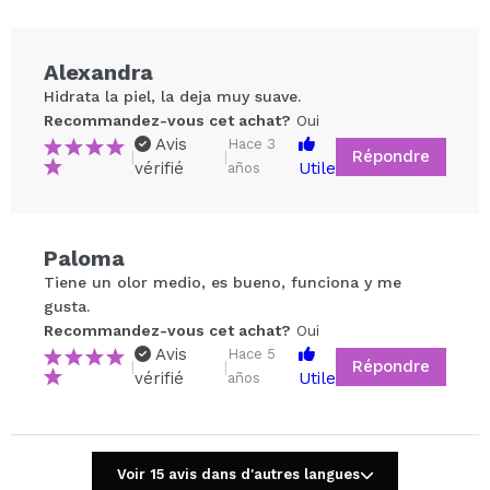
Alexandra
Hidrata la piel, la deja muy suave.
Recommandez-vous cet achat?
Oui
Avis
Hace 3
Répondre
|
|
vérifié
Utile
años
Paloma
Partager une vidéo ou une photo
Tiene un olor medio, es bueno, funciona y me
Votre vidéo pourrait être la première. Imaginez...
gusta.
Recommandez-vous cet achat?
Oui
Avis
Hace 5
Répondre
|
|
Recommandez-vous cet achat?
Oui
Non
vérifié
Utile
años
5/5
ENVOYER
Voir 15 avis dans d'autres langues