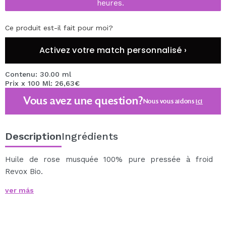
heures.
Ce produit est-il fait pour moi?
Activez votre match personnalisé ›
Contenu: 30.00 ml
Prix x 100 Ml: 26,63€
Vous avez une question?
Nous vous aidons
ici
Description
Ingrédients
Huile de rose musquée 100% pure pressée à froid
Revox Bio.
Cette huile pure est extraite des buissons Rosa Canina.
ver más
Aide à apaiser la peau en la protégeant des dommages
causés par des facteurs environnementaux externes.
L'huile de rose musquée 100% pure pressée à froid est