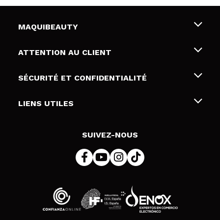
MAQUIBEAUTY
Qui sommes nous
ATTENTION AU CLIENT
Emploi
Livraison & retour
SÉCURITÉ ET CONFIDENTIALITÉ
Cartes-cadeaux
Rétractation / Retours
Conditions et confidentialité
LIENS UTILES
Modes de paiement
Politique de confidentialité
Contact
Politique de cookies
SUIVEZ-NOUS
Résolution de litige en ligne (ODR)