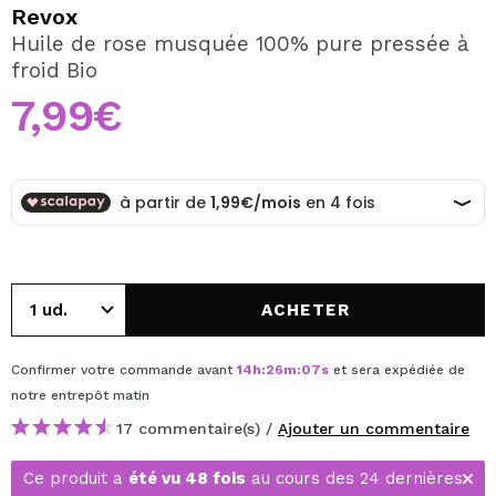
JE VEUX M'INSCRIRE
Revox
Huile de rose musquée 100% pure pressée à
En créant un compte sur Maquibeauty.fr vous pourrez
froid Bio
effectuer vos achats rapidement, vérifier l'état de vos
commandes et consulter vos opérations précédentes.
7,99€
CRÉER UN COMPTE
ACHETER
Confirmer votre commande avant
14
h
:
26
m
:
07
s
et sera expédiée de
notre entrepôt
matin
17 commentaire(s) /
Ajouter un commentaire
Ce produit a
été vu 48 fois
au cours des 24 dernières