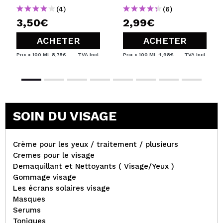
(4)
(6)
3,50€
2,99€
ACHETER
ACHETER
Prix x 100 Ml: 8,75€
TVA Incl.
Prix x 100 Ml: 4,98€
TVA Incl.
SOIN DU VISAGE
Crème pour les yeux / traitement / plusieurs
Cremes pour le visage
Demaquillant et Nettoyants ( Visage/Yeux )
Gommage visage
Les écrans solaires visage
Masques
Serums
Toniques