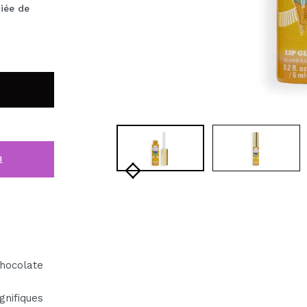
iée de
i
hocolate
nifiques