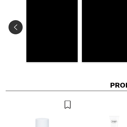
ENV
PRO