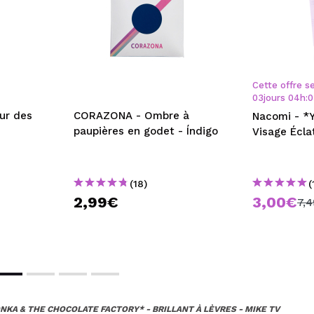
Cette offre s
03
jours
04
h
:
0
ur des
CORAZONA - Ombre à
Nacomi - *
paupières en godet - Índigo
Visage Écla
(18)
(
2,99€
3,00€
7,
NKA & THE CHOCOLATE FACTORY* - BRILLANT À LÈVRES - MIKE TV