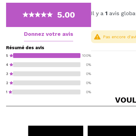
5.00
Il y a
1
avis globa
Donnez votre avis
Pas encore d'avi
Résumé des avis
5
100%
4
0%
3
0%
2
0%
1
0%
VOUL
Recommandez-vous 