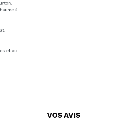
urton.
 baume à
at.
es et au
VOS
AVIS