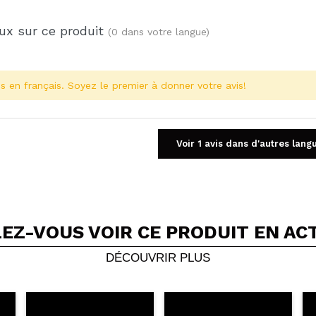
ux sur ce produit
(0 dans votre langue)
s en français. Soyez le premier à donner votre avis!
Voir 1 avis dans d'autres lang
EZ-VOUS VOIR CE PRODUIT EN AC
Partager une vidéo ou une photo
Votre vidéo pourrait être la première. Imaginez...
DÉCOUVRIR PLUS
5/
cet achat?
Oui
Non