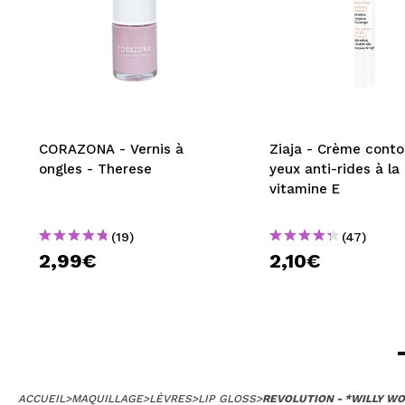
CORAZONA - Vernis à
Ziaja - Crème conto
ongles - Therese
yeux anti-rides à la
vitamine E
(19)
(47)
2,99€
2,10€
ACCUEIL
>
MAQUILLAGE
>
LÈVRES
>
LIP GLOSS
>
REVOLUTION - *WILLY WO