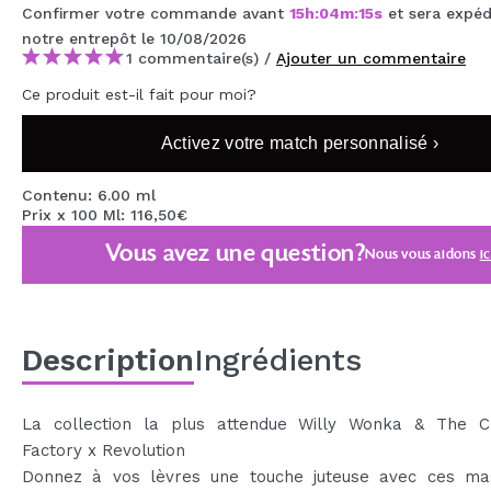
Confirmer votre commande avant
15
h
:
04
m
:
15
s
et sera expéd
MAQUIFARMA
notre entrepôt
le 10/08/2026
1 commentaire(s) /
Ajouter un commentaire
KOREA ZONE
Ce produit est-il fait pour moi?
TRAVEL SIZE
Activez votre match personnalisé ›
NATURE
Contenu: 6.00 ml
Prix x 100 Ml: 116,50€
OFFRES
Vous avez une question?
Nous vous aidons
ic
OUTLET
ILS SONT REVENUS!
BIENTÔT DISPONIBLE
Description
Ingrédients
BLOG
La collection la plus attendue Willy Wonka & The C
Factory x Revolution
Donnez à vos lèvres une touche juteuse avec ces mag