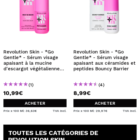
Revolution Skin - *Go
Revolution Skin - *Go
Gentle* - Sérum visage
Gentle* - Sérum visage
apaisant à la mucine
apaisant aux céramides et
d'escargot végétalienne
peptides Bouncy Barrier
Must Be Mucin
(1)
(4)
10,99€
8,99€
ACHETER
ACHETER
Prix x 100 Ml: 36,63€
TVA Incl.
Prix x 100 Ml: 29,97€
TVA Incl.
TOUTES LES CATÉGORIES DE
REVOLUTION SKIN