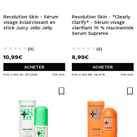
JE VEUX M'INSCRIRE
En créant un compte sur Maquibeauty.fr vous pourrez
Revolution Skin - Sérum
Revolution Skin - *Clearly
effectuer vos achats rapidement, vérifier l'état de vos
visage éclaircissant en
Clarify* - Sérum visage
commandes et consulter vos opérations précédentes.
stick Juicy Jello Jelly
clarifiant 10 % niacinamide
Serum Supreme
CRÉER UN COMPTE
(0)
(0)
10,99€
8,99€
ACHETER
ACHETER
Prix x 100 Gr: 157,00€
TVA Incl.
Prix x 100 Ml: 29,97€
TVA Incl.