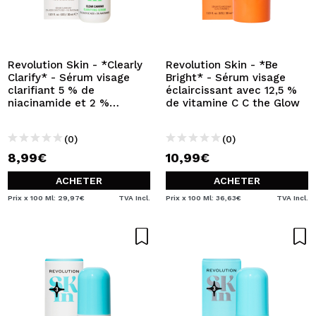
Revolution Skin - *Clearly
Revolution Skin - *Be
Clarify* - Sérum visage
Bright* - Sérum visage
clarifiant 5 % de
éclaircissant avec 12,5 %
niacinamide et 2 %
de vitamine C C the Glow
d'acide salicylique Clear
Canvas
(0)
(0)
8,99€
10,99€
ACHETER
ACHETER
Prix x 100 Ml: 29,97€
TVA Incl.
Prix x 100 Ml: 36,63€
TVA Incl.