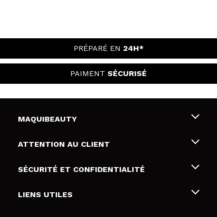
PRÉPARÉ EN
24H*
PAIMENT
SÉCURISÉ
MAQUIBEAUTY
Qui sommes nous
ATTENTION AU CLIENT
Emploi
Livraison & retour
SÉCURITÉ ET CONFIDENTIALITÉ
Cartes-cadeaux
Rétractation / Retours
Conditions et confidentialité
LIENS UTILES
Modes de paiement
Politique de confidentialité
Contact