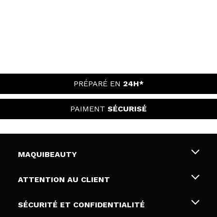
PRÉPARÉ EN
24H*
PAIMENT
SÉCURISÉ
MAQUIBEAUTY
Qui sommes nous
ATTENTION AU CLIENT
Emploi
Livraison & retour
SÉCURITÉ ET CONFIDENTIALITÉ
Cartes-cadeaux
Rétractation / Retours