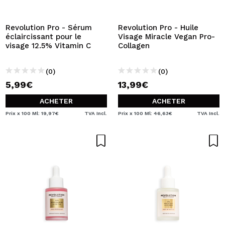
JE VEUX M'INSCRIRE
En créant un compte sur Maquibeauty.fr vous pourrez
Revolution Pro - Sérum
Revolution Pro - Huile
effectuer vos achats rapidement, vérifier l'état de vos
éclaircissant pour le
Visage Miracle Vegan Pro-
commandes et consulter vos opérations précédentes.
visage 12.5% Vitamin C
Collagen
(0)
(0)
CRÉER UN COMPTE
5,99€
13,99€
ACHETER
ACHETER
Prix x 100 Ml: 19,97€
TVA Incl.
Prix x 100 Ml: 46,63€
TVA Incl.