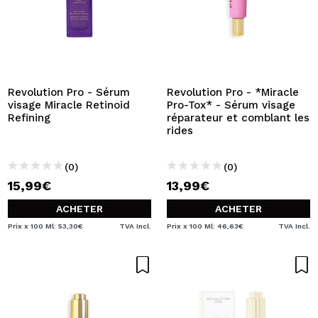
Revolution Pro - Sérum
Revolution Pro - *Miracle
visage Miracle Retinoid
Pro-Tox* - Sérum visage
Refining
réparateur et comblant les
rides
(0)
(0)
15,99€
13,99€
ACHETER
ACHETER
Prix x 100 Ml: 53,30€
TVA Incl.
Prix x 100 Ml: 46,63€
TVA Incl.