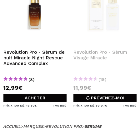
Revolution Pro - Sérum de
Revolution Pro - Sérum
nuit Miracle Night Rescue
Visage Miracle
Advanced Complex
(8)
(19)
12,99€
11,99€
ACHETER
PRÉVENEZ-MOI
Prix x 100 Ml: 43,30€
TVA Incl.
Prix x 100 Ml: 39,97€
TVA Incl.
ACCUEIL
>
MARQUES
>
REVOLUTION PRO
>
SERUMS