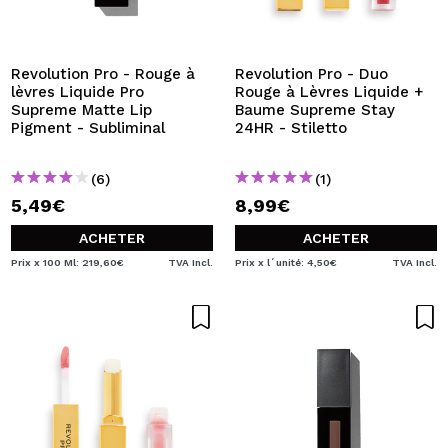
JE VEUX M'INSCRIRE
En créant un compte sur Maquibeauty.fr vous pourrez
effectuer vos achats rapidement, vérifier l'état de vos
Revolution Pro - Rouge à
Revolution Pro - Duo
commandes et consulter vos opérations précédentes.
lèvres Liquide Pro
Rouge à Lèvres Liquide +
Supreme Matte Lip
Baume Supreme Stay
Pigment - Subliminal
24HR - Stiletto
CRÉER UN COMPTE
(6)
(1)
5,49€
8,99€
ACHETER
ACHETER
Prix x 100 Ml: 219,60€
TVA Incl.
Prix x l´unité: 4,50€
TVA Incl.