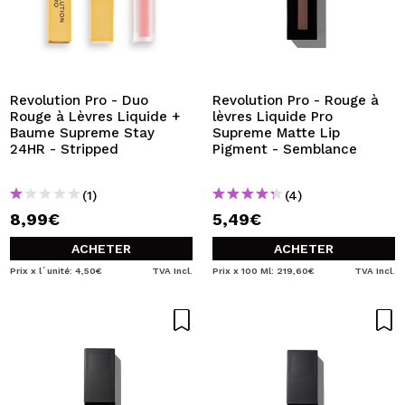
Revolution Pro - Duo
Revolution Pro - Rouge à
Rouge à Lèvres Liquide +
lèvres Liquide Pro
Baume Supreme Stay
Supreme Matte Lip
24HR - Stripped
Pigment - Semblance
(1)
(4)
8,99€
5,49€
ACHETER
ACHETER
Prix x l´unité: 4,50€
TVA Incl.
Prix x 100 Ml: 219,60€
TVA Incl.