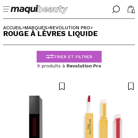
╳
╳
CHOISISSEZ VOTRE LANGUE
ACCUEIL
MARQUES
REVOLUTION PRO
>
>
>
ROUGE À LÈVRES LIQUIDE
J'suis déjà #maquilover, j'ai un compte
ACCUEILLIR!
FRANCES
ESPAÑOL
TRIER ET FILTRER
ENGLISH
ALEMAN
9
produits à
Revolution Pro
ITALIANO
PORTUGUESE
Mot de passe oublié?
je n'ai pas de compte ici